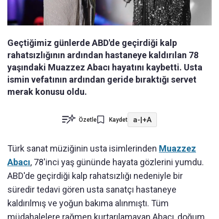
Geçtiğimiz günlerde ABD'de geçirdiği kalp
rahatsızlığının ardından hastaneye kaldırılan 78
yaşındaki Muazzez Abacı hayatını kaybetti. Usta
ismin vefatının ardından geride bıraktığı servet
merak konusu oldu.
a-
|
+A
Özetle
Kaydet
Türk sanat müziğinin usta isimlerinden
Muazzez
Abacı
, 78'inci yaş gününde hayata gözlerini yumdu.
ABD'de geçirdiği kalp rahatsızlığı nedeniyle bir
süredir tedavi gören usta sanatçı hastaneye
kaldırılmış ve yoğun bakıma alınmıştı. Tüm
müdahalelere rağmen kurtarılamayan Abacı, doğum