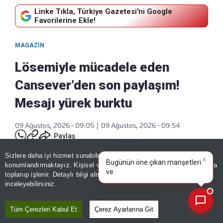
Linke Tıkla, Türkiye Gazetesi'ni Google
Favorilerine Ekle!
MAGAZIN
Lösemiyle mücadele eden
Cansever’den son paylaşım!
Mesajı yürek burktu
09 Ağustos, 2026 - 09:05
|
09 Ağustos, 2026 - 09:54
Paylaş
Sizlere daha iyi hizmet sunabilmek adına sitemizde
çerez
×
Bugünün öne çıkan manşetleri
konumlandırmaktayız. Kişisel verileriniz, KVKK ve GDPR kapsamında
ve gelişmeleri neler?
|
toplanıp işlenir. Detaylı bilgi almak için
Aydınlatma Metnimizi
📰
Son 30 güne ait haberleri, spor gelişmelerini veya yazar yazılarını sorgulayabilirsiniz.
inceleyebilirsiniz.
Tüm Çerezleri Kabul Et
Çerez Ayarlarına Git