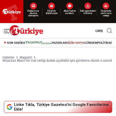
Reklamsız
56 yıllık
Akıllı haber
Eski gazeteleri
Yazarlarla
okuma
dijital arşiv
asistanı
indirme
canlı soru
deneyimi
cevap
GİRİŞ
SON DAKİKA
YAZARLAR
BİZİM SAYFA
GÜNDEM
POLİTİKA
EK
Haberler
Magazin
Muazzez Abacı'nın mal varlığı dudak uçuklattı! İşte gündeme oturan o servet
Linke Tıkla, Türkiye Gazetesi'ni Google Favorilerine
Ekle!