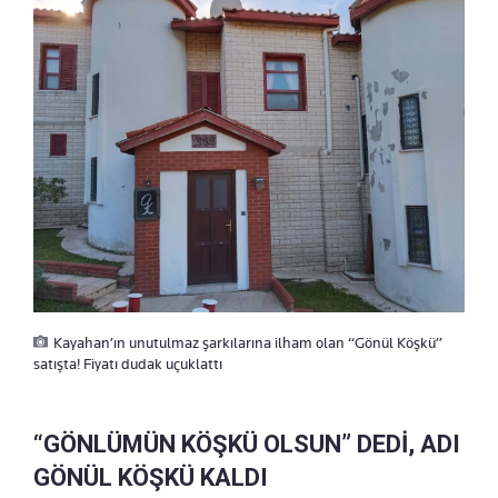
Kayahan’ın unutulmaz şarkılarına ilham olan “Gönül Köşkü”
satışta! Fiyatı dudak uçuklattı
“GÖNLÜMÜN KÖŞKÜ OLSUN” DEDİ, ADI
GÖNÜL KÖŞKÜ KALDI