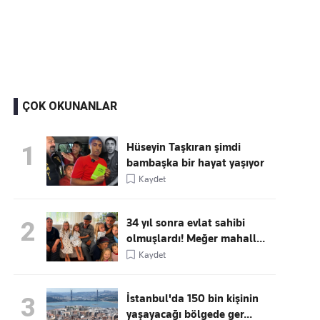
Kaçırmayın
Ücretsiz üye olun, gündemi
şekillendiren gelişmeleri önce siz duyun
ÇOK OKUNANLAR
Hüseyin Taşkıran şimdi
1
bambaşka bir hayat yaşıyor
Kaydet
34 yıl sonra evlat sahibi
2
olmuşlardı! Meğer mahall...
Kaydet
İstanbul'da 150 bin kişinin
3
yaşayacağı bölgede ger...