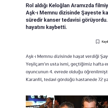
Rol aldığı Keloğlan Aramızda filmi
Aşk-ı Memnu dizisinde Şayeste kara
süredir kanser tedavisi görüyordu.
hayatını kaybetti.
Kayd
Aşk-ı Memnu dizisinde hayat verdiği Şaye
Yeşilçam’ın usta ismi, geçtiğimiz hafta e
oyuncunun 4. evrede olduğu öğrenilmişti.
Karanfil, tedavi gördüğü hastanede 72 ya