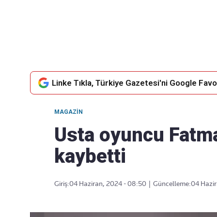
Takip Edin
Favori mecralarınızda haber
akışımıza ulaşın
Linke Tıkla, Türkiye Gazetesi'ni Google Favor
MAGAZIN
Usta oyuncu Fatma
kaybetti
Giriş:
04 Haziran, 2024 - 08:50
|
Güncelleme:
04 Hazir