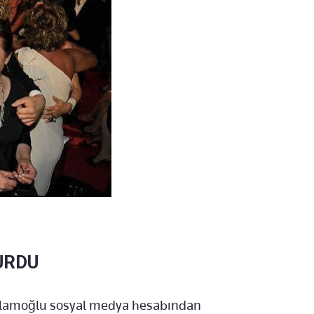
URDU
 İslamoğlu sosyal medya hesabından