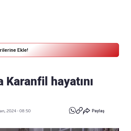
Haber Verin
Editör masamıza bilgi ve materyal
göndermek için
tıklayın
ilerine Ekle!
 Karanfil hayatını
an, 2024 - 08:50
Paylaş