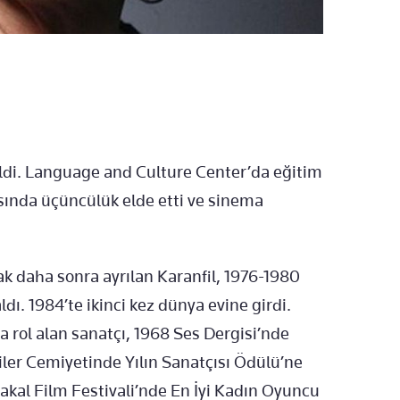
m
ldi. Language and Culture Center’da eğitim
sında üçüncülük elde etti ve sinema
ak daha sonra ayrılan Karanfil, 1976-1980
aldı. 1984’te ikinci kez dünya evine girdi.
a rol alan sanatçı, 1968 Ses Dergisi’nde
ler Cemiyetinde Yılın Sanatçısı Ödülü’ne
rtakal Film Festivali’nde En İyi Kadın Oyuncu