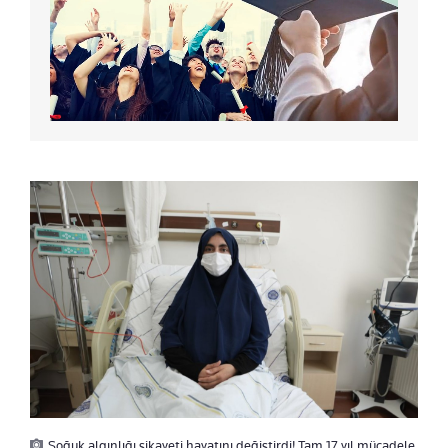
Soğuk algınlığı şikayeti hayatını değiştirdi! Tam 17 yıl mücadele