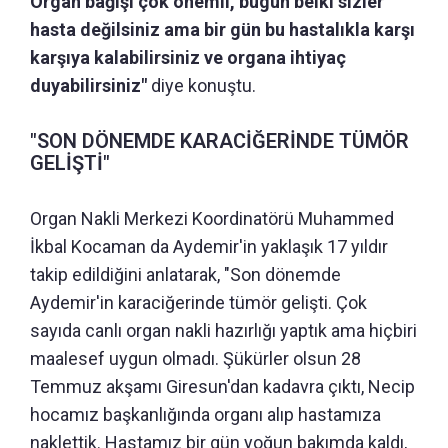
Organ bağışı çok önemli, bugün belki sizler
hasta değilsiniz ama bir gün bu hastalıkla karşı
karşıya kalabilirsiniz ve organa ihtiyaç
duyabilirsiniz"
diye konuştu.
"SON DÖNEMDE KARACİĞERİNDE TÜMÖR
GELİŞTİ"
Organ Nakli Merkezi Koordinatörü Muhammed
İkbal Kocaman da Aydemir'in yaklaşık 17 yıldır
takip edildiğini anlatarak, "Son dönemde
Aydemir'in karaciğerinde tümör gelişti. Çok
sayıda canlı organ nakli hazırlığı yaptık ama hiçbiri
maalesef uygun olmadı. Şükürler olsun 28
Temmuz akşamı Giresun'dan kadavra çıktı, Necip
hocamız başkanlığında organı alıp hastamıza
naklettik. Hastamız bir gün yoğun bakımda kaldı,