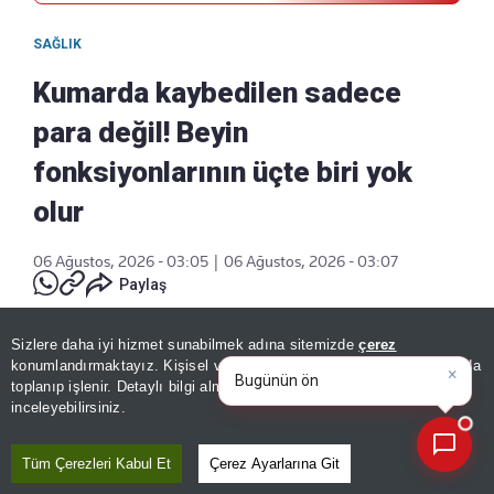
SAĞLIK
Kumarda kaybedilen sadece
para değil! Beyin
fonksiyonlarının üçte biri yok
olur
06 Ağustos, 2026 - 03:05
|
06 Ağustos, 2026 - 03:07
Paylaş
Sizlere daha iyi hizmet sunabilmek adına sitemizde
çerez
×
Bugünün öne çıkan manşetleri
konumlandırmaktayız. Kişisel verileriniz, KVKK ve GDPR kapsamında
ve gelişmeleri neler
|
toplanıp işlenir. Detaylı bilgi almak için
Aydınlatma Metnimizi
📰
Son 30 güne ait haberleri, spor gelişmelerini veya yazar yazılarını sorgulayabilirsiniz.
inceleyebilirsiniz.
Tüm Çerezleri Kabul Et
Çerez Ayarlarına Git