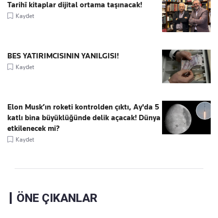
Tarihî kitaplar dijital ortama taşınacak!
Kaydet
BES YATIRIMCISININ YANILGISI!
Kaydet
Elon Musk’ın roketi kontrolden çıktı, Ay'da 5
katlı bina büyüklüğünde delik açacak! Dünya
etkilenecek mi?
Kaydet
ÖNE ÇIKANLAR