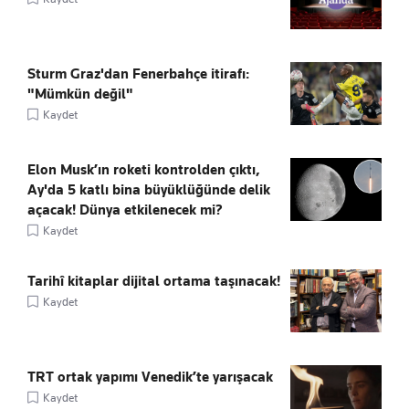
Sturm Graz'dan Fenerbahçe itirafı:
"Mümkün değil"
Kaydet
Elon Musk’ın roketi kontrolden çıktı,
Ay'da 5 katlı bina büyüklüğünde delik
açacak! Dünya etkilenecek mi?
Kaydet
Tarihî kitaplar dijital ortama taşınacak!
Kaydet
TRT ortak yapımı Venedik’te yarışacak
Kaydet