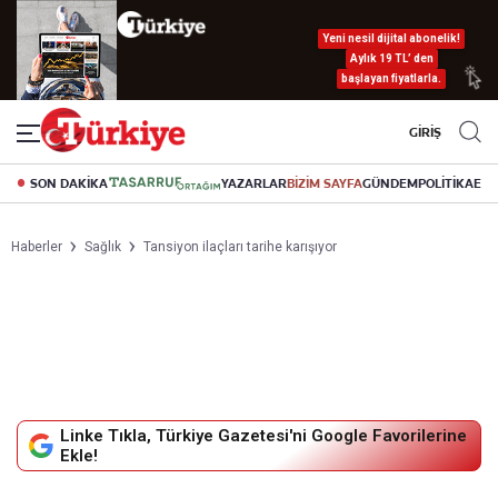
Yeni nesil dijital abonelik!
Aylık 19 TL’ den
başlayan fiyatlarla.
GİRİŞ
SON DAKİKA
YAZARLAR
BİZİM SAYFA
GÜNDEM
POLİTİKA
EK
Haberler
Sağlık
Tansiyon ilaçları tarihe karışıyor
Linke Tıkla, Türkiye Gazetesi'ni Google Favorilerine
Ekle!