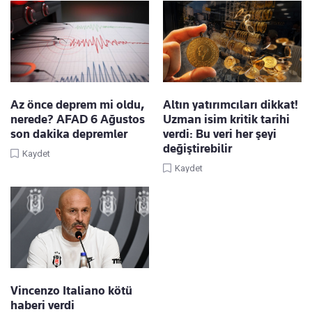
Az önce deprem mi oldu,
Altın yatırımcıları dikkat!
nerede? AFAD 6 Ağustos
Uzman isim kritik tarihi
son dakika depremler
verdi: Bu veri her şeyi
değiştirebilir
Kaydet
Kaydet
Vincenzo Italiano kötü
haberi verdi