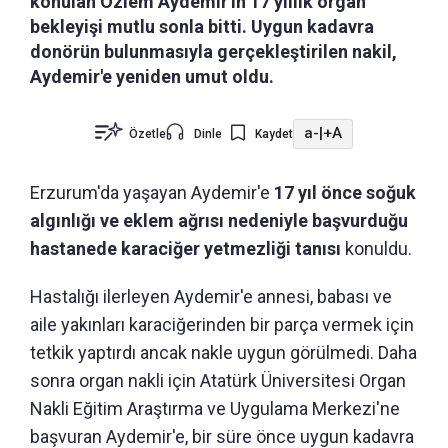
konulan Özlem Aydemir'in 17 yıllık organ
bekleyişi mutlu sonla bitti. Uygun kadavra
donörün bulunmasıyla gerçekleştirilen nakil,
Aydemir'e yeniden umut oldu.
a-
|
+A
Özetle
Dinle
Kaydet
Erzurum'da yaşayan Aydemir'e
17 yıl önce soğuk
algınlığı ve eklem ağrısı nedeniyle başvurduğu
hastanede karaciğer yetmezliği tanısı
konuldu.
Hastalığı ilerleyen Aydemir'e annesi, babası ve
aile yakınları karaciğerinden bir parça vermek için
tetkik yaptırdı ancak nakle uygun görülmedi. Daha
sonra organ nakli için Atatürk Üniversitesi Organ
Nakli Eğitim Araştırma ve Uygulama Merkezi'ne
başvuran Aydemir'e, bir süre önce uygun kadavra