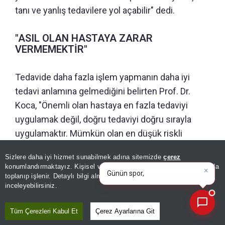
tanı ve yanlış tedavilere yol açabilir" dedi.
"ASIL OLAN HASTAYA ZARAR
VERMEMEKTİR"
Tedavide daha fazla işlem yapmanın daha iyi
tedavi anlamına gelmediğini belirten Prof. Dr.
Koca, "Önemli olan hastaya en fazla tedaviyi
uygulamak değil, doğru tedaviyi doğru sırayla
uygulamaktır. Mümkün olan en düşük riskli
yöntemlerden başlanmalı, daha ileri girişimsel
×
Günün spor, gündem ve
Sizlere daha iyi hizmet sunabilmek adına sitemizde
çerez
tedavilere ancak gerekli olduğunda geçilmelidir.
ekonomi gelişmelerini analiz
konumlandırmaktayız. Kişisel verileriniz, KVKK ve GDPR kapsamında
ed
|
Asıl olan hastaya zarar vermemektir" ifadelerini
toplanıp işlenir. Detaylı bilgi almak için
Aydınlatma Metnimizi
📰
Son 30 güne ait haberleri, spor gelişmelerini veya yazar yazılarını sorgulayabilirsiniz.
inceleyebilirsiniz.
kullandı.
Tüm Çerezleri Kabul Et
Çerez Ayarlarına Git
Editör :
MELİN ÖZTÜRK
|
Kaynak: İHLAS HABER AJANSI