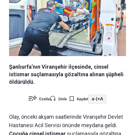
Şanlıurfa’nın Viranşehir ilçesinde, cinsel
istismar suçlamasıyla gözaltına alınan şüpheli
öldürüldü.
a-
|
+A
Özetle
Dinle
Kaydet
Olay, önceki akşam saatlerinde Viranşehir Devlet
Hastanesi Acil Servisi önünde meydana geldi.
Çocuğa cinsel istismar
suçlamasıyla gözaltına