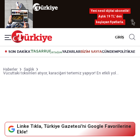
Yeni nesil dijital abonelik!
Aylık 19 TL’ den
başlayan fiyatlarla.
GİRİŞ
SON DAKİKA
YAZARLAR
BİZİM SAYFA
GÜNDEM
POLİTİKA
EK
Haberler
Sağlık
Vücuttaki toksinleri atıyor, karaciğeri tertemiz yapıyor! En etkili yol…
Linke Tıkla, Türkiye Gazetesi'ni Google Favorilerine
Ekle!