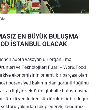
M’de
MASIZ EN BÜYÜK BULUŞMA
OOD İSTANBUL OLACAK
llenen adeta yaşayan bir organizma
rünleri ve Teknolojileri Fuarı – WorldFood
rkiye ekonomisinin önemli bir parçası olan
racat potansiyeli bakımından görünürlüğünü
 artan ilgiyle sektörün globalle buluşmasına
 sürekli yenilerken sürdürülebilir bir değer
r sektörü yakından takip ederek, kendimizi