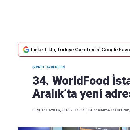
Takip Edin
Favori mecralarınızda haber
akışımıza ulaşın
Linke Tıkla, Türkiye Gazetesi'ni Google Favor
ŞIRKET HABERLERI
34. WorldFood İst
Aralık’ta yeni adre
Giriş:
17 Haziran, 2026 - 17:07
|
Güncelleme:
17 Haziran