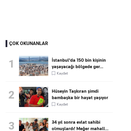
Kaçırmayın
Ücretsiz üye olun, gündemi
şekillendiren gelişmeleri önce siz duyun
ÇOK OKUNANLAR
İstanbul'da 150 bin kişinin
1
yaşayacağı bölgede ger...
Kaydet
Hüseyin Taşkıran şimdi
2
bambaşka bir hayat yaşıyor
Kaydet
34 yıl sonra evlat sahibi
3
olmuşlardı! Meğer mahall...