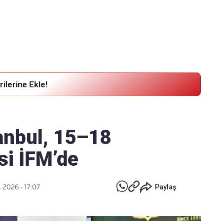
Haber Verin
Editör masamıza bilgi ve materyal
göndermek için
tıklayın
ilerine Ekle!
anbul, 15–18
si İFM’de
, 2026 - 17:07
Paylaş