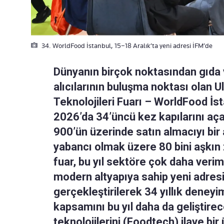
34. WorldFood İstanbul, 15–18 Aralık’ta yeni adresi İFM’de
Dünyanın birçok noktasından gıda ve
alıcılarının buluşma noktası olan U
Teknolojileri Fuarı – WorldFood İst
2026’da 34’üncü kez kapılarını aç
900’ün üzerinde satın almacıyı bir
yabancı olmak üzere 80 bini aşkın z
fuar, bu yıl sektöre çok daha verim
modern altyapıya sahip yeni adres
gerçekleştirilerek 34 yıllık deneyim
kapsamını bu yıl daha da geliştirec
teknolojilerini (Foodtech) ilave bir