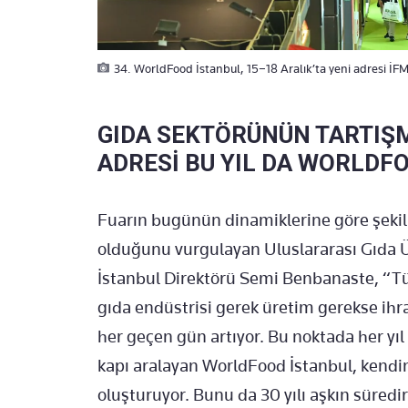
34. WorldFood İstanbul, 15–18 Aralık’ta yeni adresi İF
GIDA SEKTÖRÜNÜN TARTIŞ
ADRESİ BU YIL DA WORLDF
Fuarın bugünün dinamiklerine göre şeki
olduğunu vurgulayan Uluslararası Gıda Ü
İstanbul Direktörü Semi Benbanaste, “Tü
gıda endüstrisi gerek üretim gerekse ih
her geçen gün artıyor. Bu noktada her yıl
kapı aralayan WorldFood İstanbul, kendini
oluşturuyor. Bunu da 30 yılı aşkın süredi