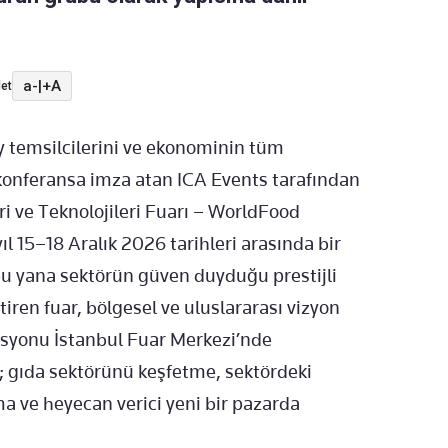
a-
|
+A
et
ey temsilcilerini ve ekonominin tüm
 konferansa imza atan ICA Events tarafından
ri ve Teknolojileri Fuarı – WorldFood
ıl 15–18 Aralık 2026 tarihleri arasında bir
 bu yana sektörün güven duyduğu prestijli
tiren fuar, bölgesel ve uluslararası vizyon
kasyonu İstanbul Fuar Merkezi’nde
r; gıda sektörünü keşfetme, sektördeki
rma ve heyecan verici yeni bir pazarda