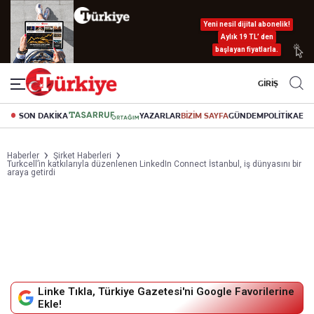
Yeni nesil dijital abonelik!
Aylık 19 TL’ den
başlayan fiyatlarla.
GİRİŞ
SON DAKİKA
YAZARLAR
BİZİM SAYFA
GÜNDEM
POLİTİKA
EK
Haberler
Şirket Haberleri
Turkcell’in katkılarıyla düzenlenen LinkedIn Connect İstanbul, iş dünyasını bir
araya getirdi
Linke Tıkla, Türkiye Gazetesi'ni Google Favorilerine
Ekle!