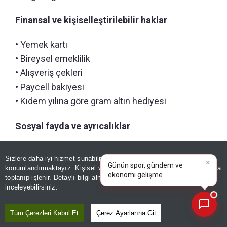
Finansal ve kişiselleştirilebilir haklar
• Yemek kartı
• Bireysel emeklilik
• Alışveriş çekleri
• Paycell bakiyesi
• Kıdem yılına göre gram altın hediyesi
Sosyal fayda ve ayrıcalıklar
• Doğum gününe özel sosyal sorumluluk bağışı
×
Günün spor, gündem ve
Sizlere daha iyi hizmet sunabilmek adına sitemizde
çerez
• Özel gün hediyeleri
ekonomi gelişmelerini analiz
konumlandırmaktayız. Kişisel verileriniz, KVKK ve GDPR kapsamında
edin!
|
• Mağaza ve dijital platform indirimleri
toplanıp işlenir. Detaylı bilgi almak için
Aydınlatma Metnimizi
📰
Son 30 güne ait haberleri, spor gelişmelerini veya yazar yazılarını sorgulayabilirsiniz.
inceleyebilirsiniz.
• Çalışan Yakını Kampanyası
• Dijital Ürün ve Servisler (Fizy, Lifebox, TV+)
Tüm Çerezleri Kabul Et
Çerez Ayarlarına Git
• Ramazan Paketi