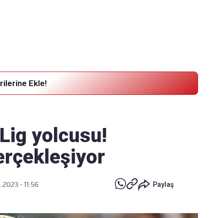
Haber Verin
Editör masamıza bilgi ve materyal göndermek için
tıklayın
ilerine Ekle!
Lig yolcusu!
erçekleşiyor
 2023 - 11:56
Paylaş