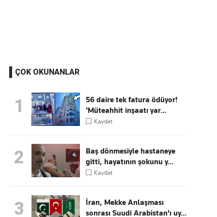
Kaçırmayın
Ücretsiz üye olun, gündemi şekillendiren gelişmeleri önce siz duyun
ÇOK OKUNANLAR
56 daire tek fatura ödüyor!
1
‘Müteahhit inşaatı yar...
Kaydet
Baş dönmesiyle hastaneye
2
gitti, hayatının şokunu y...
Kaydet
İran, Mekke Anlaşması
3
sonrası Suudi Arabistan'ı uy...