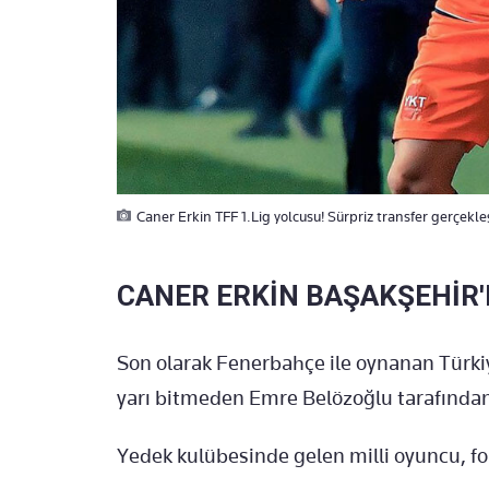
Caner Erkin TFF 1.Lig yolcusu! Sürpriz transfer gerçekle
CANER ERKİN BAŞAKŞEHİR'
Son olarak Fenerbahçe ile oynanan Türkiy
yarı bitmeden Emre Belözoğlu tarafından
Yedek kulübesinde gelen milli oyuncu, for