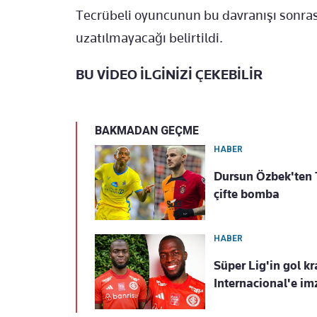
Tecrübeli oyuncunun bu davranışı sonras
uzatılmayacağı belirtildi.
BU VİDEO İLGİNİZİ ÇEKEBİLİR
BAKMADAN GEÇME
HABER
Dursun Özbek'ten T
çifte bomba
HABER
Süper Lig'in gol kr
Internacional'e imz