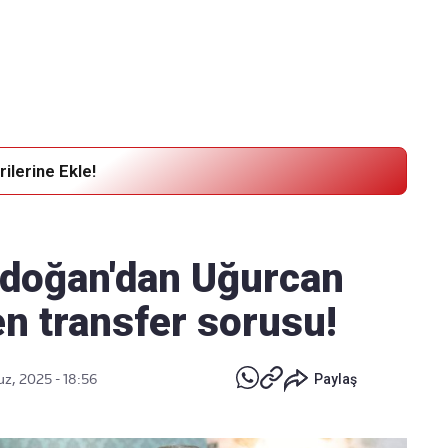
Haber Verin
Editör masamıza bilgi ve materyal
göndermek için
tıklayın
ilerine Ekle!
doğan'dan Uğurcan
en transfer sorusu!
z, 2025 - 18:56
Paylaş