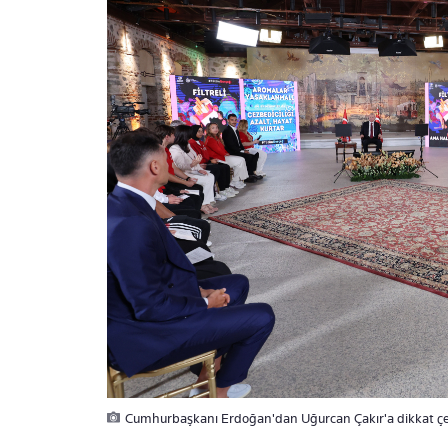
Cumhurbaşkanı Erdoğan'dan Uğurcan Çakır'a dikkat çek