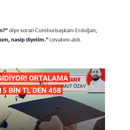
un?"
diye soran Cumhurbaşkanı Erdoğan,
rum, nasip diyelim."
cevabını aldı.