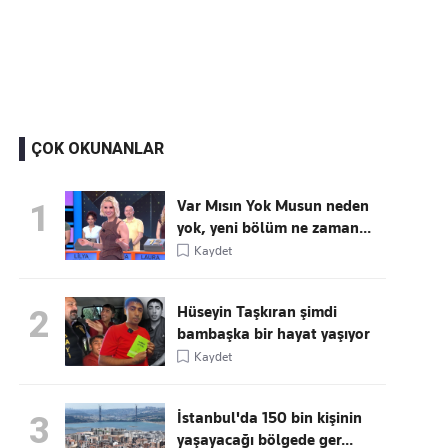
Kaçırmayın
Ücretsiz üye olun, gündemi
şekillendiren gelişmeleri önce siz duyun
ÇOK OKUNANLAR
Var Mısın Yok Musun neden
1
yok, yeni bölüm ne zaman...
Kaydet
Hüseyin Taşkıran şimdi
2
bambaşka bir hayat yaşıyor
Kaydet
İstanbul'da 150 bin kişinin
3
yaşayacağı bölgede ger...