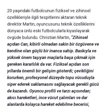
20 yaşındaki futbolcunun fiziksel ve zihinsel
özellikleriyle ilgili tespitlerini aktaran teknik
direktör Martin, oyuncusunu teknik özelliklerini
dünyaca ünlü eski futbolcularla kıyaslayarak
övgüde bulundu. Christian Martin,
“Zihinsel
açıdan Can, kibirli olmadan sakin bir özgüvene ve
kendine olan güçlü bir inanca sahip.
Baskıyla ve
yüksek önem taşıyan maçlarla başa çıkmak için
gereken kararlılık da var.
Fiziksel açıdan son
yıllarda önemli bir gelişim gösterdi; çevikliğini
korurken, profesyonel düzeyde topu vücuduyla
siper ederek saklamasını sağlayacak gerekli gücü
de kazandı.
Oyuncu profili ve tarzı açısından;
akıcı hareketleri, ince vücut çalımları ve dar
alanlarda kolayca hareket edebilme becerisi,