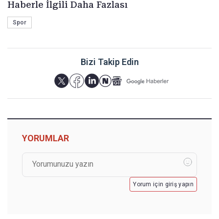
Haberle İlgili Daha Fazlası
Spor
Bizi Takip Edin
YORUMLAR
Yorum için giriş yapın