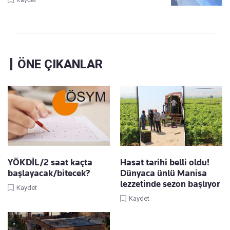
ÖNE ÇIKANLAR
YÖKDİL/2 saat kaçta
Hasat tarihi belli oldu!
başlayacak/bitecek?
Dünyaca ünlü Manisa
lezzetinde sezon başlıyor
Kaydet
Kaydet