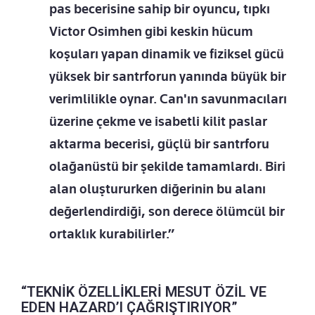
pas becerisine sahip bir oyuncu, tıpkı
Victor Osimhen gibi keskin hücum
koşuları yapan dinamik ve fiziksel gücü
yüksek bir santrforun yanında büyük bir
verimlilikle oynar. Can'ın savunmacıları
üzerine çekme ve isabetli kilit paslar
aktarma becerisi, güçlü bir santrforu
olağanüstü bir şekilde tamamlardı. Biri
alan oluştururken diğerinin bu alanı
değerlendirdiği, son derece ölümcül bir
ortaklık kurabilirler.”
“TEKNİK ÖZELLİKLERİ MESUT ÖZİL VE
EDEN HAZARD’I ÇAĞRIŞTIRIYOR”