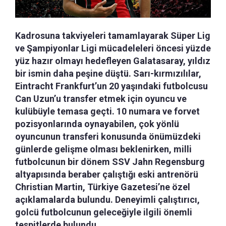
Kadrosuna takviyeleri tamamlayarak Süper Lig
ve Şampiyonlar Ligi mücadeleleri öncesi yüzde
yüz hazır olmayı hedefleyen Galatasaray, yıldız
bir ismin daha peşine düştü. Sarı-kırmızılılar,
Eintracht Frankfurt’un 20 yaşındaki futbolcusu
Can Uzun’u transfer etmek için oyuncu ve
kulübüyle temasa geçti. 10 numara ve forvet
pozisyonlarında oynayabilen, çok yönlü
oyuncunun transferi konusunda önümüzdeki
günlerde gelişme olması beklenirken, milli
futbolcunun bir dönem SSV Jahn Regensburg
altyapısında beraber çalıştığı eski antrenörü
Christian Martin, Türkiye Gazetesi’ne özel
açıklamalarda bulundu. Deneyimli çalıştırıcı,
golcü futbolcunun geleceğiyle ilgili önemli
tespitlerde bulundu.