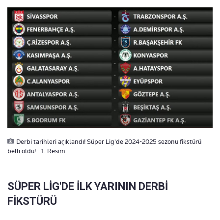
Derbi tarihleri açıklandı! Süper Lig'de 2024-2025 sezonu fikstürü
belli oldu! - 1. Resim
SÜPER LİG'DE İLK YARININ DERBİ
FİKSTÜRÜ