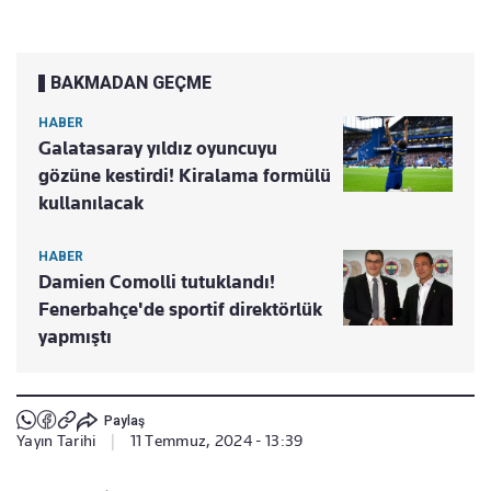
BAKMADAN GEÇME
HABER
Galatasaray yıldız oyuncuyu
gözüne kestirdi! Kiralama formülü
kullanılacak
HABER
Damien Comolli tutuklandı!
Fenerbahçe'de sportif direktörlük
yapmıştı
Paylaş
Yayın Tarihi
|
11 Temmuz, 2024 - 13:39