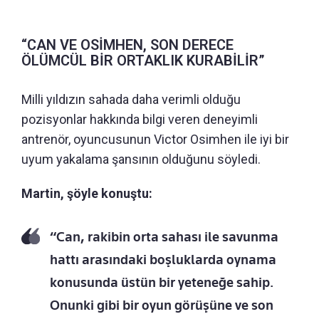
“CAN VE OSİMHEN, SON DERECE
ÖLÜMCÜL BİR ORTAKLIK KURABİLİR”
Milli yıldızın sahada daha verimli olduğu
pozisyonlar hakkında bilgi veren deneyimli
antrenör, oyuncusunun Victor Osimhen ile iyi bir
uyum yakalama şansının olduğunu söyledi.
Martin, şöyle konuştu:
“Can, rakibin orta sahası ile savunma
hattı arasındaki boşluklarda oynama
konusunda üstün bir yeteneğe sahip.
Onunki gibi bir oyun görüşüne ve son