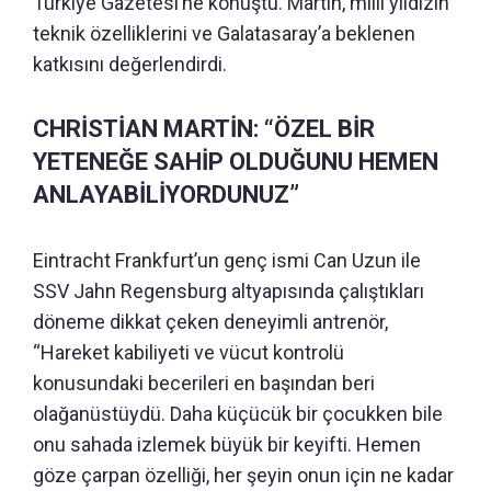
Türkiye Gazetesi’ne konuştu. Martin, milli yıldızın
teknik özelliklerini ve Galatasaray’a beklenen
katkısını değerlendirdi.
CHRİSTİAN MARTİN: “ÖZEL BİR
YETENEĞE SAHİP OLDUĞUNU HEMEN
ANLAYABİLİYORDUNUZ”
Eintracht Frankfurt’un genç ismi Can Uzun ile
SSV Jahn Regensburg altyapısında çalıştıkları
döneme dikkat çeken deneyimli antrenör,
“Hareket kabiliyeti ve vücut kontrolü
konusundaki becerileri en başından beri
olağanüstüydü.
Daha küçücük bir çocukken bile
onu sahada izlemek büyük bir keyifti.
Hemen
göze çarpan özelliği, her şeyin onun için ne kadar