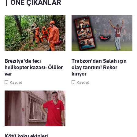
ÖNE ÇIKANLAR
Brezilya'da feci
Trabzon'dan Salah için
helikopter kazası: Ölüler
olay tanıtım! Rekor
var
kırıyor
Kaydet
Kaydet
Kötü koku ekipleri