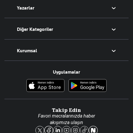
Yazarlar
Tarih
Sesli Yayınlar
Bugünün Yazarları
Diğer Kategoriler
Tüm Yazarlar
Magazin
Kurumsal
Teknoloji
Resmî Ilanlar
Hakkımızda
Uygulamalar
Haberler
İletişim
Foto Haber
Künye
Video Galeri
Gazete Aboneliği
Danışma Telefonları
Takip Edin
Favori mecralarınızda haber
Yasal
akışımıza ulaşın
Reklam Ver