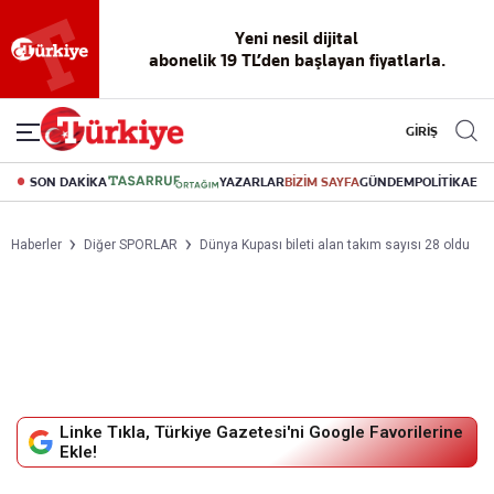
Yeni nesil dijital
abonelik 19 TL’den başlayan fiyatlarla.
GİRİŞ
SON DAKİKA
YAZARLAR
BİZİM SAYFA
GÜNDEM
POLİTİKA
EK
Haberler
Diğer SPORLAR
Dünya Kupası bileti alan takım sayısı 28 oldu
Linke Tıkla, Türkiye Gazetesi'ni Google Favorilerine
Ekle!