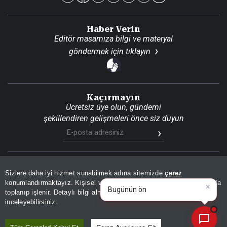
Haber Verin
Editör masamıza bilgi ve materyal
göndermek için
tıklayın
Kaçırmayın
Ücretsiz üye olun, gündemi
şekillendiren gelişmeleri önce siz duyun
Son Dakika
Site Haritası
RSS
KVKK Aydınlatma Metni
Sizlere daha iyi hizmet sunabilmek adına sitemizde
çerez
Gizlilik Politikası
Çerez Politikası
konumlandırmaktayız. Kişisel verileriniz, KVKK ve GDPR kapsamında
×
Bugünün öne çıkan manşetler
toplanıp işlenir. Detaylı bilgi almak için
Aydınlatma Metnimizi
📰
Son 30 güne ait haberleri, spor gelişmelerini veya yazar yazılarını sorgulayabilirsiniz.
© 2026 İhlas Medya Grubu. Tüm Hakları Saklıdır
inceleyebilirsiniz.