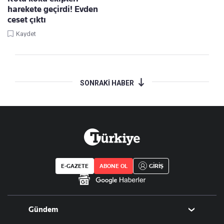
harekete geçirdi! Evden
ceset çıktı
Kaydet
SONRAKİ HABER
E-GAZETE
ABONE OL
GİRİŞ
Gündem