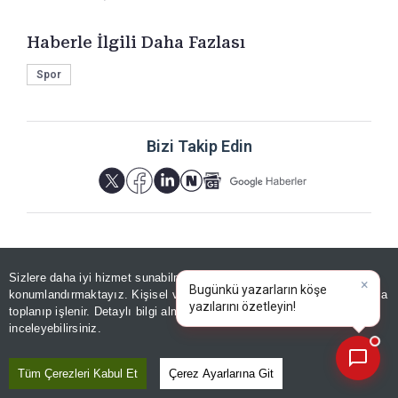
Haberle İlgili Daha Fazlası
Spor
Bizi Takip Edin
Sizlere daha iyi hizmet sunabilmek adına sitemizde
çerez
YORUMLAR
×
Bugünkü yazarların köşe
konumlandırmaktayız. Kişisel verileriniz, KVKK ve GDPR kapsamında
yazılarını özetleyin!
|
toplanıp işlenir. Detaylı bilgi almak için
Aydınlatma Metnimizi
📰
Son 30 güne ait haberleri, spor gelişmelerini veya yazar yazılarını sorgulayabilirsiniz.
inceleyebilirsiniz.
Yorum için giriş yapın
Tüm Çerezleri Kabul Et
Çerez Ayarlarına Git