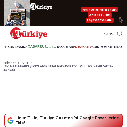
Yeni nesil dijital abonelik!
Aylık 19 TL’ den
başlayan fiyatlarla.
GİRİŞ
SON DAKİKA
YAZARLAR
BİZİM SAYFA
GÜNDEM
POLİTİKA
EK
Haberler
Spor
Eski Real Madrid yıldızı Arda Güler hakkında konuştu! Tehlikeleri tek tek
açıkladı
Linke Tıkla, Türkiye Gazetesi'ni Google Favorilerine
Ekle!