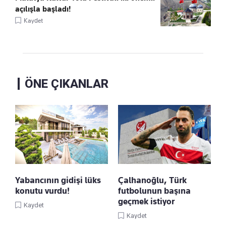
açılışla başladı!
Kaydet
ÖNE ÇIKANLAR
Yabancının gidişi lüks
Çalhanoğlu, Türk
konutu vurdu!
futbolunun başına
geçmek istiyor
Kaydet
Kaydet