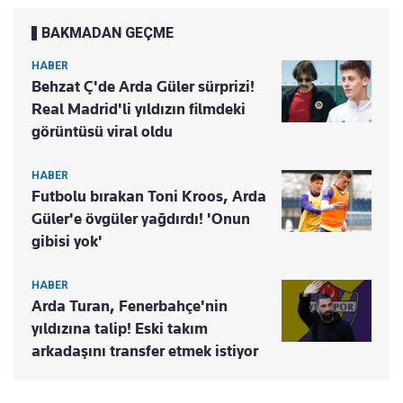
BAKMADAN GEÇME
HABER
Behzat Ç'de Arda Güler sürprizi!
Real Madrid'li yıldızın filmdeki
görüntüsü viral oldu
HABER
Futbolu bırakan Toni Kroos, Arda
Güler'e övgüler yağdırdı! 'Onun
gibisi yok'
HABER
Arda Turan, Fenerbahçe'nin
yıldızına talip! Eski takım
arkadaşını transfer etmek istiyor