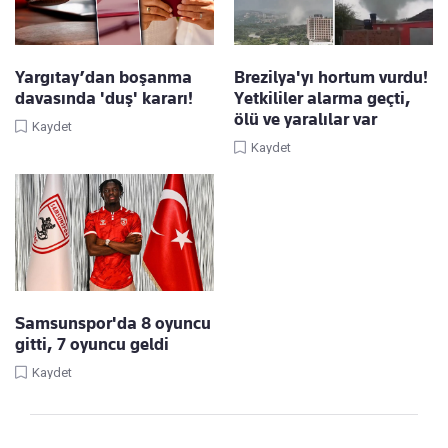
Yargıtay’dan boşanma
Brezilya'yı hortum vurdu!
davasında 'duş' kararı!
Yetkililer alarma geçti,
ölü ve yaralılar var
Kaydet
Kaydet
Samsunspor'da 8 oyuncu
gitti, 7 oyuncu geldi
Kaydet