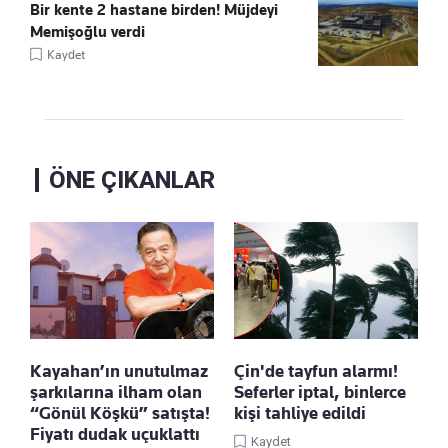
Bir kente 2 hastane birden! Müjdeyi
Memişoğlu verdi
Kaydet
ÖNE ÇIKANLAR
Kayahan’ın unutulmaz
Çin'de tayfun alarmı!
şarkılarına ilham olan
Seferler iptal, binlerce
“Gönül Köşkü” satışta!
kişi tahliye edildi
Fiyatı dudak uçuklattı
Kaydet