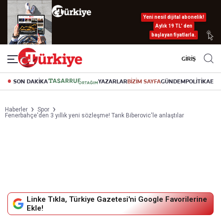
Yeni nesil dijital abonelik!
Aylık 19 TL’ den
başlayan fiyatlarla.
GİRİŞ
SON DAKİKA
YAZARLAR
BİZİM SAYFA
GÜNDEM
POLİTİKA
EK
Haberler
Spor
Fenerbahçe'den 3 yıllık yeni sözleşme! Tarık Biberovic'le anlaştılar
Linke Tıkla, Türkiye Gazetesi'ni Google Favorilerine
Ekle!