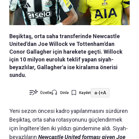
Beşiktaş, orta saha transferinde Newcastle
United'dan Joe Willock ve Tottenham'dan
Conor Gallagher için harekete geçti. Willock
için 10 milyon euroluk teklif yapan siyah-
beyazlılar, Gallagher'a ise kiralama önerisi
sundu.
a-
|
+A
Özetle
Dinle
Kaydet
Yeni sezon öncesi kadro yapılanmasını sürdüren
Beşiktaş, orta saha rotasyonunu güçlendirmek
için İngiltere'den iki yıldızı gündemine aldı. Siyah-
beyazlıların
Newcastle United forması giyen Joe