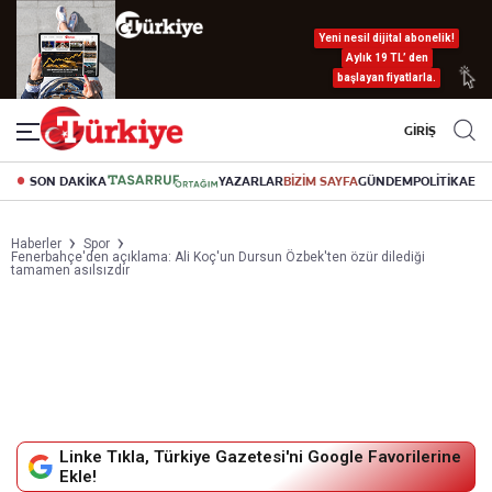
Yeni nesil dijital abonelik!
Aylık 19 TL’ den
başlayan fiyatlarla.
GİRİŞ
SON DAKİKA
YAZARLAR
BİZİM SAYFA
GÜNDEM
POLİTİKA
EK
Haberler
Spor
Fenerbahçe'den açıklama: Ali Koç'un Dursun Özbek'ten özür dilediği
tamamen asılsızdır
Linke Tıkla, Türkiye Gazetesi'ni Google Favorilerine
Ekle!