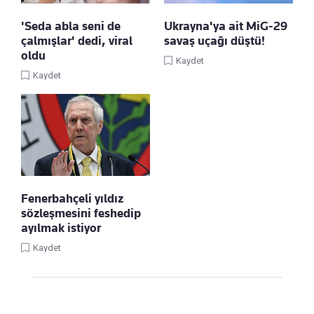
'Seda abla seni de
Ukrayna'ya ait MiG-29
çalmışlar' dedi, viral
savaş uçağı düştü!
oldu
Kaydet
Kaydet
Fenerbahçeli yıldız
sözleşmesini feshedip
ayılmak istiyor
Kaydet