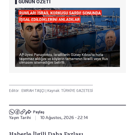
GÜNÜN ÖZETİ
Editör :
EMRAH TAŞÇI
|
Kaynak: TÜRKİYE GAZETESİ
Paylaş
Yayın Tarihi
|
10 Ağustos, 2026 - 22:14
Haberle İlgili Daha Fazlası