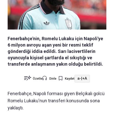
Fenerbahçe'nin, Romelu Lukaku için Napoli'ye
6 milyon avroyu aşan yeni bir resmi teklif
gönderdiği iddia edildi. Sarı lacivertlilerin
oyuncuyla kişisel şartlarda el sıkıştığı ve
transferde anlaşmanın yakın olduğu belirtildi.
a-
|
+A
Özetle
Dinle
Kaydet
Fenerbahçe, Napoli forması giyen Belçikalı golcü
Romelu Lukaku'nun transferi konusunda sona
yaklaştı.