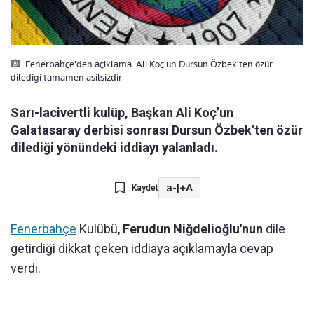
Fenerbahçe'den açiklama: Ali Koç'un Dursun Özbek'ten özür
diledigi tamamen asilsizdir
Sarı-lacivertli kulüp, Başkan Ali Koç’un
Galatasaray derbisi sonrası Dursun Özbek’ten özür
dilediği yönündeki iddiayı yalanladı.
a-
|
+A
Kaydet
Fenerbahçe
Kulübü,
Ferudun Niğdelioğlu'nun
dile
getirdiği dikkat çeken iddiaya açıklamayla cevap
verdi.