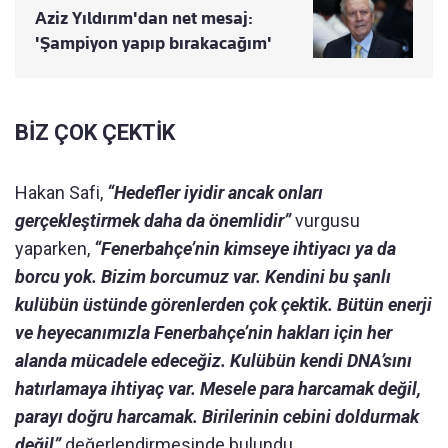
Aziz Yıldırım'dan net mesaj:
'Şampiyon yapıp bırakacağım'
BİZ ÇOK ÇEKTİK
Hakan Safi,
“Hedefler iyidir ancak onları
gerçekleştirmek daha da önemlidir”
vurgusu
yaparken,
“Fenerbahçe’nin kimseye ihtiyacı ya da
borcu yok. Bizim borcumuz var. Kendini bu şanlı
kulübün üstünde görenlerden çok çektik. Bütün enerji
ve heyecanımızla Fenerbahçe’nin hakları için her
alanda mücadele edeceğiz. Kulübün kendi DNA’sını
hatırlamaya ihtiyaç var. Mesele para harcamak değil,
parayı doğru harcamak. Birilerinin cebini doldurmak
değil”
değerlendirmesinde bulundu.