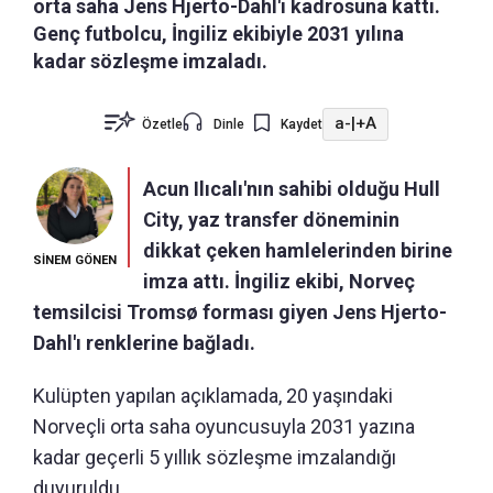
orta saha Jens Hjerto-Dahl'ı kadrosuna kattı.
Genç futbolcu, İngiliz ekibiyle 2031 yılına
kadar sözleşme imzaladı.
a-
|
+A
Özetle
Dinle
Kaydet
Acun Ilıcalı'nın sahibi olduğu Hull
City, yaz transfer döneminin
dikkat çeken hamlelerinden birine
SİNEM GÖNEN
imza attı. İngiliz ekibi, Norveç
temsilcisi Tromsø forması giyen Jens Hjerto-
Dahl'ı renklerine bağladı.
Kulüpten yapılan açıklamada, 20 yaşındaki
Norveçli orta saha oyuncusuyla 2031 yazına
kadar geçerli 5 yıllık sözleşme imzalandığı
duyuruldu.