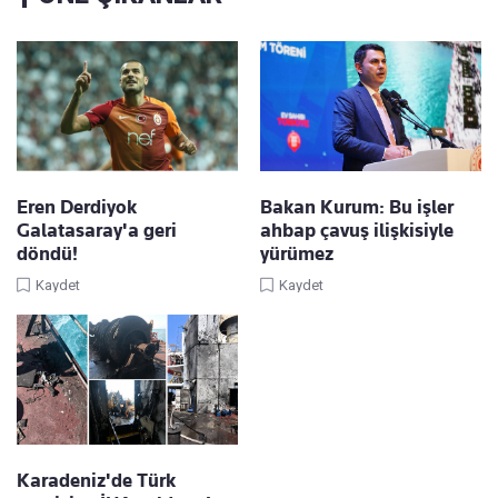
Eren Derdiyok
Bakan Kurum: Bu işler
Galatasaray'a geri
ahbap çavuş ilişkisiyle
döndü!
yürümez
Kaydet
Kaydet
Karadeniz'de Türk