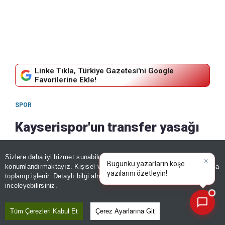
Linke Tıkla, Türkiye Gazetesi'ni Google
Favorilerine Ekle!
SPOR
Kayserispor'un transfer yasağı
kalktı! Başkan Ali Çamlı duyurdu
Sizlere daha iyi hizmet sunabilmek adına sitemizde
çerez
×
Bugünkü yazarların köşe
konumlandırmaktayız. Kişisel verileriniz, KVKK ve GDPR kapsamında
07 Ağustos, 2026 - 18:34
|
07 Ağustos, 2026 - 18:34
yazıla
|
toplanıp işlenir. Detaylı bilgi almak için
Aydınlatma Metnimizi
Paylaş
📰
Son 30 güne ait haberleri, spor gelişmelerini veya yazar yazılarını sorgulayabilirsiniz.
inceleyebilirsiniz.
Tüm Çerezleri Kabul Et
Çerez Ayarlarına Git