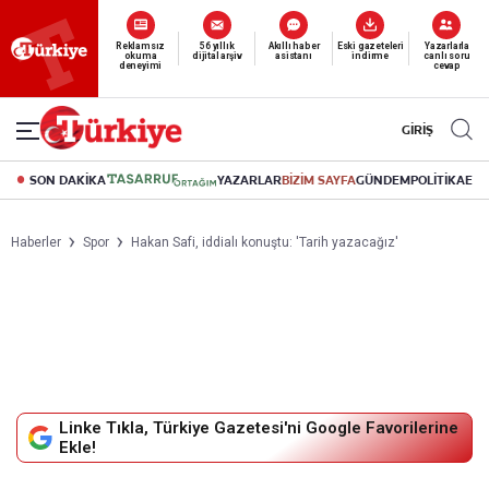
Yeni nesil dijital
abonelik 19 TL’den başlayan fiyatlarla.
GİRİŞ
SON DAKİKA
YAZARLAR
BİZİM SAYFA
GÜNDEM
POLİTİKA
EK
Haberler
Spor
Hakan Safi, iddialı konuştu: 'Tarih yazacağız'
Linke Tıkla, Türkiye Gazetesi'ni Google Favorilerine
Ekle!