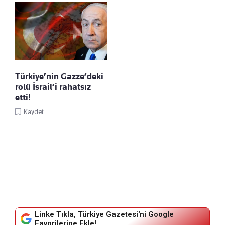
Türkiye’nin Gazze’deki
rolü İsrail’i rahatsız
etti!
Kaydet
Linke Tıkla, Türkiye Gazetesi'ni Google
Favorilerine Ekle!