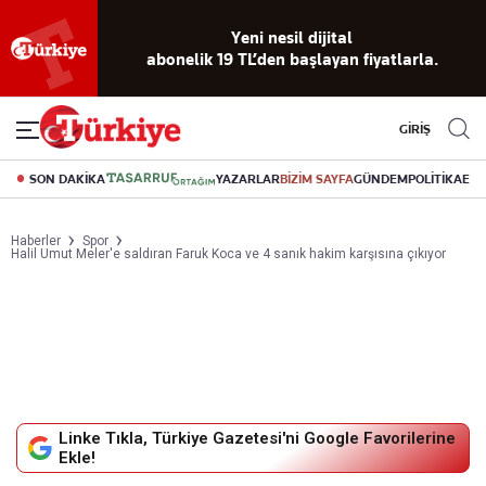
Yeni nesil dijital
abonelik 19 TL’den başlayan fiyatlarla.
GİRİŞ
SON DAKİKA
YAZARLAR
BİZİM SAYFA
GÜNDEM
POLİTİKA
EK
Haberler
Spor
Halil Umut Meler'e saldıran Faruk Koca ve 4 sanık hakim karşısına çıkıyor
Linke Tıkla, Türkiye Gazetesi'ni Google Favorilerine
Ekle!