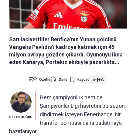
Sarı lacivertliler Benfica’nın Yunan golcüsü
Vangelis Pavlidis’i kadroya katmak için 45
milyon avroyu gözden çıkardı. Oyuncuyu ikna
eden Kanarya, Portekiz ekibiyle pazarlıkta...
a-
|
+A
Özetle
Dinle
Kaydet
Hem şampiyonluk hem de
Şampiyonlar Ligi hasretini bu sezon
dindirmek isteyen Fenerbahçe, bir
SEZER DOĞRU
transfer bombası daha patlatmaya
hazırlanıyor.