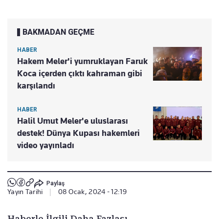
BAKMADAN GEÇME
HABER
Hakem Meler'i yumruklayan Faruk
Koca içerden çıktı kahraman gibi
karşılandı
HABER
Halil Umut Meler'e uluslarası
destek! Dünya Kupası hakemleri
video yayınladı
Paylaş
Yayın Tarihi
|
08 Ocak, 2024 - 12:19
Haberle İlgili Daha Fazlası