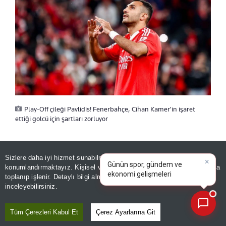
Play-Off çileği Pavlidis! Fenerbahçe, Cihan Kamer'in işaret
ettiği golcü için şartları zorluyor
×
3 MAÇTA 5 GOL
Günün spor, gündem ve
Sizlere daha iyi hizmet sunabilmek adına sitemizde
çerez
ekonomi gelişmelerini analiz
konumlandırmaktayız. Kişisel verileriniz, KVKK ve GDPR kapsamında
edin!
|
toplanıp işlenir. Detaylı bilgi almak için
Aydınlatma Metnimizi
Vangelis Pavlidis, bu sezon Benfica’nın Avrupa
📰
Son 30 güne ait haberleri, spor gelişmelerini veya yazar yazılarını sorgulayabilirsiniz.
inceleyebilirsiniz.
Ligi ön eleme maçlarında çıktığı üç maçta beş
gole imza atarak sezona müthiş bir başlangıç
Tüm Çerezleri Kabul Et
Çerez Ayarlarına Git
yaptı. Yunan golcü, geçen sezon ise 53 maçta