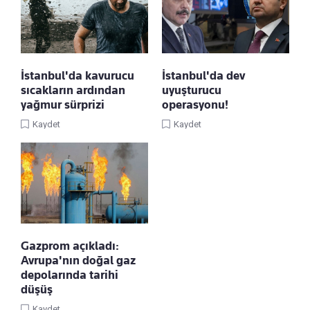
İstanbul'da kavurucu
İstanbul'da dev
sıcakların ardından
uyuşturucu
yağmur sürprizi
operasyonu!
Kaydet
Kaydet
Gazprom açıkladı:
Avrupa'nın doğal gaz
depolarında tarihi
düşüş
Kaydet