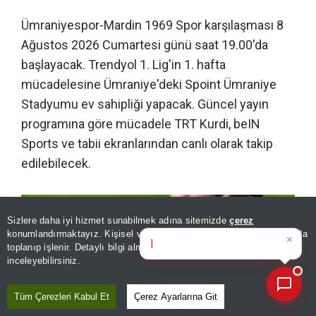
Ümraniyespor-Mardin 1969 Spor karşılaşması 8
Ağustos 2026 Cumartesi günü saat 19.00'da
başlayacak. Trendyol 1. Lig'in 1. hafta
mücadelesine Ümraniye'deki Spoint Ümraniye
Stadyumu ev sahipliği yapacak. Güncel yayın
programına göre mücadele TRT Kurdi, beIN
Sports ve tabii ekranlarından canlı olarak takip
edilebilecek.
Sizlere daha iyi hizmet sunabilmek adına sitemizde
çerez
×
Günün spor, gündem ve
konumlandırmaktayız. Kişisel verileriniz, KVKK ve GDPR kapsamında
ekonomi gelişmelerini
|
toplanıp işlenir. Detaylı bilgi almak için
Aydınlatma Metnimizi
📰
Son 30 güne ait haberleri, spor gelişmelerini veya yazar yazılarını sorgulayabilirsiniz.
inceleyebilirsiniz.
Tüm Çerezleri Kabul Et
Çerez Ayarlarına Git