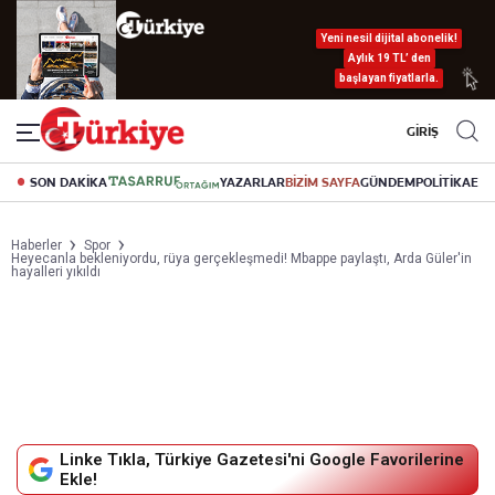
Yeni nesil dijital abonelik!
Aylık 19 TL’ den
başlayan fiyatlarla.
GİRİŞ
SON DAKİKA
YAZARLAR
BİZİM SAYFA
GÜNDEM
POLİTİKA
EK
Haberler
Spor
Heyecanla bekleniyordu, rüya gerçekleşmedi! Mbappe paylaştı, Arda Güler'in
hayalleri yıkıldı
Linke Tıkla, Türkiye Gazetesi'ni Google Favorilerine
Ekle!