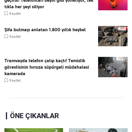
geçirdi! Telefonları beyin gibi yönetiyor, tek
tıkla her şeyi siliyor
Kaydet
Şifa bulmayı anlatan 1.800 yıllık heykel
Kaydet
Tramvayda telefon çalıp kaçtı! Temizlik
görevlisinin hırsıza süpürgeli müdahalesi
kamerada
Kaydet
ÖNE ÇIKANLAR