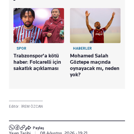
SPOR
HABERLER
Trabzonspor'a kötü
Mohamed Salah
haber: Folcarelli için
Göztepe maçında
sakatlık açıklaması
oynayacak mı, neden
yok?
Editör :
İREM ÖZCAN
Paylaş
Yayın Tarihi
|
08 Ağustos, 2026 - 19:21