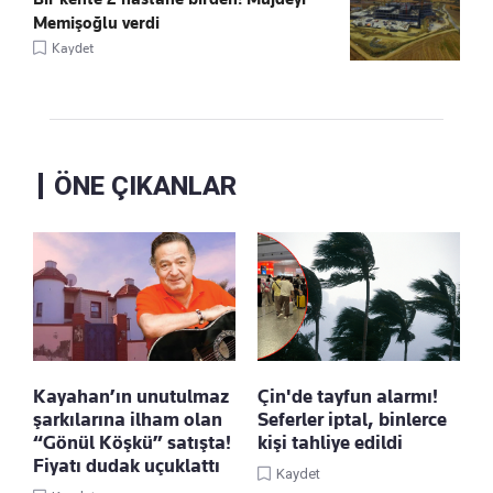
Memişoğlu verdi
Kaydet
ÖNE ÇIKANLAR
Kayahan’ın unutulmaz
Çin'de tayfun alarmı!
şarkılarına ilham olan
Seferler iptal, binlerce
“Gönül Köşkü” satışta!
kişi tahliye edildi
Fiyatı dudak uçuklattı
Kaydet