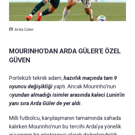
Arda Güler
MOURINHO'DAN ARDA GÜLER'E ÖZEL
GÜVEN
Portekizli teknik adam,
hazırlık maçında tam 9
oyuncu değişikliği
yaptı. Ancak Mourinho'nun
o
yundan almadığı isimler arasında kaleci Lunin'in
yanı sıra Arda Güler de yer aldı
.
Milli futbolcu, karşılaşmanın tamamında sahada
kalırken Mourinho'nun bu tercihi Arda'ya yönelik
güveninin bir göstergesi olarak değerlendirildi.