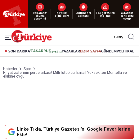
Reklamsız
56 yıllık
Akıllı haber
Eski gazeteleri
Yazarlarla
okuma
dijital arşiv
asistanı
indirme
canlı soru
deneyimi
cevap
GİRİŞ
SON DAKİKA
YAZARLAR
BİZİM SAYFA
GÜNDEM
POLİTİKA
EK
Haberler
Spor
Hırvat zaferinin perde arkası! Milli futbolcu İsmail Yüksek'ten Montella ve
ekibine övgü
Linke Tıkla, Türkiye Gazetesi'ni Google Favorilerine
Ekle!