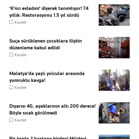
'6'ncı evladım' diyerek tanımlıyor! 74
yıllık: Restorasyonu 1.5 yıl sürdü
Kaydet
Suça sürüklenen çocuklara ilişkin
düzenleme kabul edildi
Kaydet
Malatya'da yaşlı yolcular arasında
yumruklu kavga!
Kaydet
Dışarısı 40, ayaklarının altı 200 derece!
Böyle sıcak görülmedi
Kaydet
Bir kente 2 hastane birden! Müjdeyi