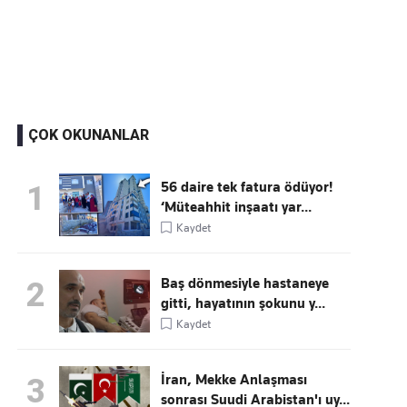
Kaçırmayın
Ücretsiz üye olun, gündemi şekillendiren gelişmeleri önce siz duyun
ÇOK OKUNANLAR
56 daire tek fatura ödüyor!
1
‘Müteahhit inşaatı yar...
Kaydet
Baş dönmesiyle hastaneye
2
gitti, hayatının şokunu y...
Kaydet
İran, Mekke Anlaşması
3
sonrası Suudi Arabistan'ı uy...