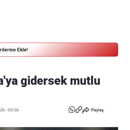
Haber Verin
Editör masamıza bilgi ve materyal göndermek için
tıklayın
ilerine Ekle!
a'ya gidersek mutlu
026 - 00:56
Paylaş