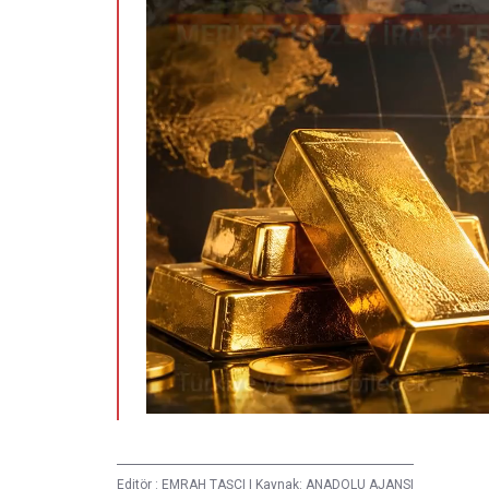
Editör :
EMRAH TAŞÇI
|
Kaynak: ANADOLU AJANSI