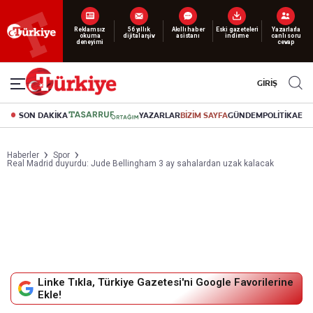
Reklamsız
56 yıllık
Akıllı haber
Eski gazeteleri
Yazarlarla
okuma
dijital arşiv
asistanı
indirme
canlı soru
deneyimi
cevap
GİRİŞ
SON DAKİKA
YAZARLAR
BİZİM SAYFA
GÜNDEM
POLİTİKA
EK
Haberler
Spor
Real Madrid duyurdu: Jude Bellingham 3 ay sahalardan uzak kalacak
Linke Tıkla, Türkiye Gazetesi'ni Google Favorilerine
Ekle!