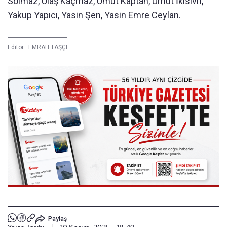
Solmaz, Ulaş Kaçmaz, Umut Kaptan, Umut İkisivri,
Yakup Yapıcı, Yasin Şen, Yasin Emre Ceylan.
Editör :
EMRAH TAŞÇI
Paylaş