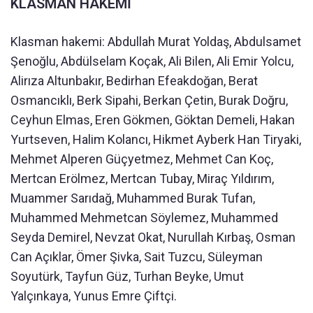
KLASMAN HAKEMİ
Klasman hakemi: Abdullah Murat Yoldaş, Abdulsamet
Şenoğlu, Abdülselam Koçak, Ali Bilen, Ali Emir Yolcu,
Alirıza Altunbakır, Bedirhan Efeakdoğan, Berat
Osmancıklı, Berk Sipahi, Berkan Çetin, Burak Doğru,
Ceyhun Elmas, Eren Gökmen, Göktan Demeli, Hakan
Yurtseven, Halim Kolancı, Hikmet Ayberk Han Tiryaki,
Mehmet Alperen Güçyetmez, Mehmet Can Koç,
Mertcan Erölmez, Mertcan Tubay, Miraç Yıldırım,
Muammer Sarıdağ, Muhammed Burak Tufan,
Muhammed Mehmetcan Söylemez, Muhammed
Seyda Demirel, Nevzat Okat, Nurullah Kırbaş, Osman
Can Açıklar, Ömer Şivka, Sait Tuzcu, Süleyman
Soyutürk, Tayfun Güz, Turhan Beyke, Umut
Yalçınkaya, Yunus Emre Çiftçi.