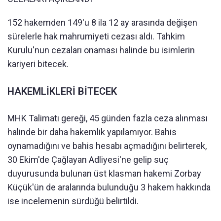
152 hakemden 149'u 8 ila 12 ay arasında değişen
sürelerle hak mahrumiyeti cezası aldı. Tahkim
Kurulu'nun cezaları onaması halinde bu isimlerin
kariyeri bitecek.
HAKEMLİKLERİ BİTECEK
MHK Talimatı gereği, 45 günden fazla ceza alınması
halinde bir daha hakemlik yapılamıyor. Bahis
oynamadığını ve bahis hesabı açmadığını belirterek,
30 Ekim'de Çağlayan Adliyesi'ne gelip suç
duyurusunda bulunan üst klasman hakemi Zorbay
Küçük'ün de aralarında bulunduğu 3 hakem hakkında
ise incelemenin sürdüğü belirtildi.