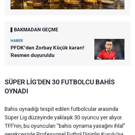
BAKMADAN GEÇME
HABER
PFDK'den Zorbay Küçük kararı!
Resmen duyuruldu
SÜPER LİG’DEN 30 FUTBOLCU BAHİS
OYNADI
Bahis oynadığı tespit edilen futbolcular arasında
Süper Lig düzeyinde yaklaşık 30 oyuncu yer alıyor.
TFF’nin, bu oyuncuları “bahis oynama yasağını ihlal”
gerekçesiyle Profesyonel Futbol Disiplin Kurulu’na