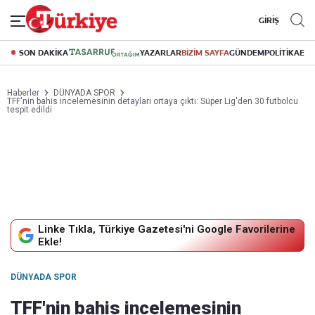
GİRİŞ
SON DAKİKA
YAZARLAR
BİZİM SAYFA
GÜNDEM
POLİTİKA
EK
Haberler
DÜNYADA SPOR
TFF'nin bahis incelemesinin detayları ortaya çıktı: Süper Lig'den 30 futbolcu
tespit edildi
Linke Tıkla, Türkiye Gazetesi'ni Google Favorilerine
Ekle!
DÜNYADA SPOR
TFF'nin bahis incelemesinin