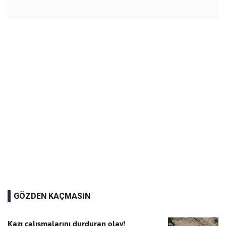
GÖZDEN KAÇMASIN
Kazı çalışmalarını durduran olay!