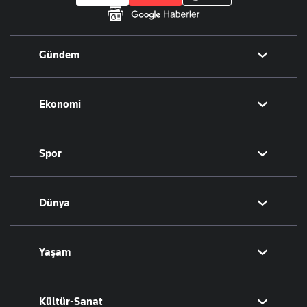
Gündem
Politika
Ekonomi
Eğitim
Borsa
Spor
Altın
Döviz
Futbol
Dünya
Hisse Senedi
Puan Durumu
Kripto Para
Fikstür
Orta Doğu
Yaşam
Emlak
Şampiyonlar Ligi
Avrupa
T-Otomobil
Avrupa Ligi
Amerika
Sağlık
Kültür-Sanat
Turizm
Basketbol
Afrika
Hava Durumu