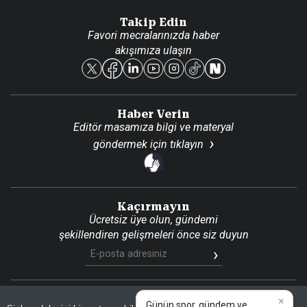
Danışma Telefonları
Takip Edin
Favori mecralarınızda haber
Yasal
akışımıza ulaşın
Reklam Ver
Haber Verin
Editör masamıza bilgi ve materyal
göndermek için
tıklayın
Kaçırmayın
Ücretsiz üye olun, gündemi
şekillendiren gelişmeleri önce siz duyun
×
Günün spor, gündem ve
Son Dakika
Site Haritası
RSS
KVKK Aydınlatma Metni