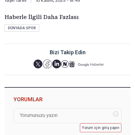
Yayın Tarihi
|
10 Kasım, 2025 - 18:49
Haberle İlgili Daha Fazlası
DÜNYADA SPOR
Bizi Takip Edin
YORUMLAR
Yorum için giriş yapın