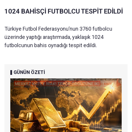
1024 BAHİSÇİ FUTBOLCU TESPİT EDİLDİ
Türkiye Futbol Federasyonu’nun 3760 futbolcu
üzerinde yaptığı araştırmada, yaklaşık 1024
futbolcunun bahis oynadığı tespit edildi.
GÜNÜN ÖZETİ