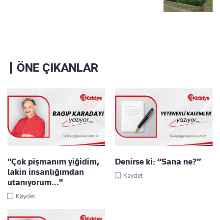
ÖNE ÇIKANLAR
"Çok pişmanım yiğidim,
Denirse ki: “Sana ne?”
lakin insanlığımdan
Kaydet
utanıyorum..."
Kaydet