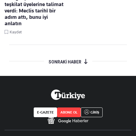
teşkilat üyelerine talimat
verdi: Meclis tarihî bir
adım attı, bunu iyi
anlatın
Kaydet
SONRAKİ HABER
E-GAZETE
ABONE OL
GİRİŞ