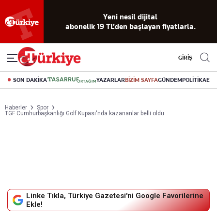
Reklamsız
56 yıllık
Akıllı haber
Eski gazeteleri
Yazarlarla
okuma
dijital arşiv
asistanı
indirme
canlı soru
deneyimi
cevap
GİRİŞ
SON DAKİKA
YAZARLAR
BİZİM SAYFA
GÜNDEM
POLİTİKA
EK
Haberler
Spor
TGF Cumhurbaşkanlığı Golf Kupası'nda kazananlar belli oldu
Linke Tıkla, Türkiye Gazetesi'ni Google Favorilerine
Ekle!