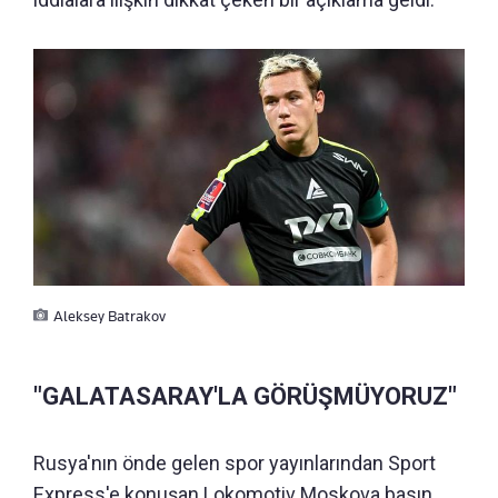
Aleksey Batrakov
"GALATASARAY'LA GÖRÜŞMÜYORUZ"
Rusya'nın önde gelen spor yayınlarından Sport
Express'e konuşan Lokomotiv Moskova basın