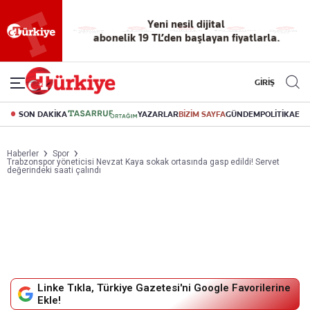
Yeni nesil dijital
abonelik 19 TL’den başlayan fiyatlarla.
GİRİŞ
SON DAKİKA
YAZARLAR
BİZİM SAYFA
GÜNDEM
POLİTİKA
EK
Haberler
Spor
Trabzonspor yöneticisi Nevzat Kaya sokak ortasında gasp edildi! Servet
değerindeki saati çalındı
Linke Tıkla, Türkiye Gazetesi'ni Google Favorilerine
Ekle!