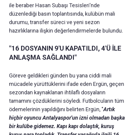
ile beraber Hasan Subaşı Tesisleri'nde
düzenlediği basın toplantısında, kulübün mali
durumu, transfer süreci ve yeni sezon
hazırlıklarına ilişkin değerlendirmelerde bulundu.
"16 DOSYANIN 9'U KAPATILDI, 4'Ü İLE
ANLAŞMA SAĞLANDI"
Göreve geldikleri günden bu yana ciddi mali
mücadele yürüttüklerini ifade eden Ergün, geçen
sezondan kaynaklanan ihtilaflı dosyaların
tamamını çözdüklerini söyledi. Futbolcuların tüm
ödemelerinin yapıldığını belirten Ergün, "
Artık
hiçbir oyuncu Antalyaspor'un izni olmadan başka
bir kulübe gidemez. Kapı kapı dolaştık, kuruş
kuruş para topladık. Transfer yasağıyla ilgili 16