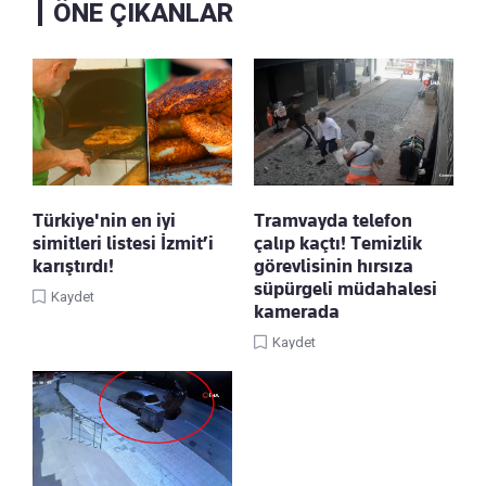
ÖNE ÇIKANLAR
Türkiye'nin en iyi
Tramvayda telefon
simitleri listesi İzmit’i
çalıp kaçtı! Temizlik
karıştırdı!
görevlisinin hırsıza
süpürgeli müdahalesi
Kaydet
kamerada
Kaydet