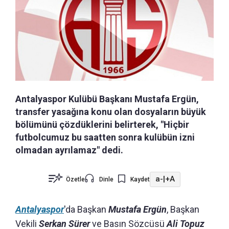
Antalyaspor Kulübü Başkanı Mustafa Ergün,
transfer yasağına konu olan dosyaların büyük
bölümünü çözdüklerini belirterek, "Hiçbir
futbolcumuz bu saatten sonra kulübün izni
olmadan ayrılamaz" dedi.
a-
|
+A
Özetle
Dinle
Kaydet
Antalyaspor
'da Başkan
Mustafa Ergün
, Başkan
Vekili
Serkan Sürer
ve Basın Sözcüsü
Ali Topuz