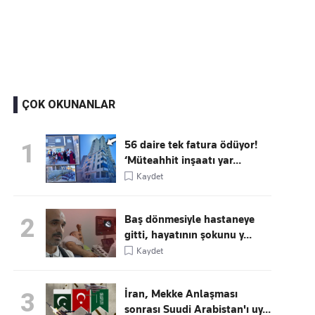
Kaçırmayın
Ücretsiz üye olun, gündemi şekillendiren gelişmeleri önce siz duyun
ÇOK OKUNANLAR
56 daire tek fatura ödüyor!
1
‘Müteahhit inşaatı yar...
Kaydet
Baş dönmesiyle hastaneye
2
gitti, hayatının şokunu y...
Kaydet
İran, Mekke Anlaşması
3
sonrası Suudi Arabistan'ı uy...