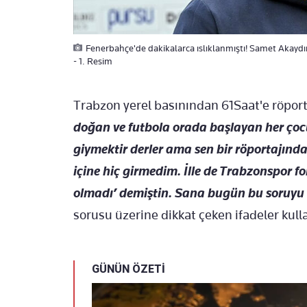
Fenerbahçe'de dakikalarca ıslıklanmıştı! Samet Akaydın
- 1. Resim
Trabzon yerel basınından 61Saat'e röpor
doğan ve futbola orada başlayan her ço
giymektir derler ama sen bir röportajınd
içine hiç girmedim. İlle de Trabzonspor 
olmadı’ demiştin. Sana bugün bu soruyu y
sorusu üzerine dikkat çeken ifadeler kull
GÜNÜN ÖZETİ