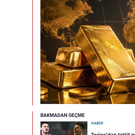
BAKMADAN GEÇME
HABER
Torino'dan teklif g