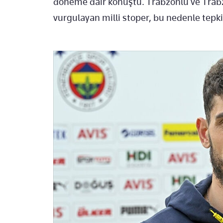
döneme dair konuştu. Trabzonlu ve Trabz
vurgulayan milli stoper, bu nedenle tepki