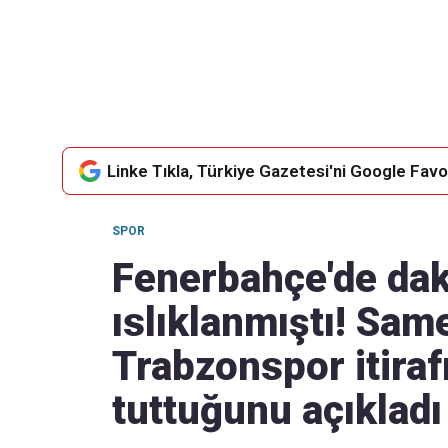
Takip Edin
Favori mecralarınızda haber akışımıza ulaşın
Linke Tıkla, Türkiye Gazetesi'ni Google Favor
SPOR
Fenerbahçe'de dak
ıslıklanmıştı! Sam
Trabzonspor itiraf
tuttuğunu açıkladı