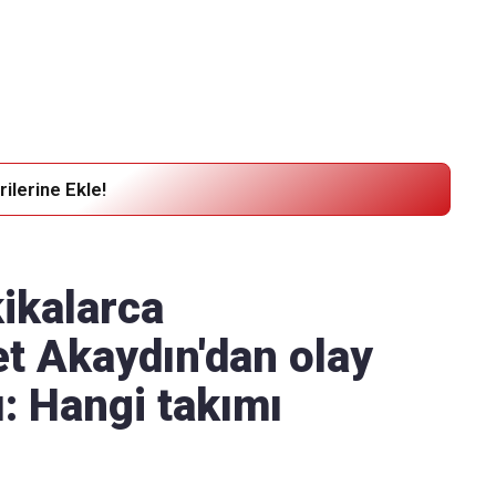
Haber Verin
Editör masamıza bilgi ve materyal göndermek için
tıklayın
ilerine Ekle!
ikalarca
et Akaydın'dan olay
ı: Hangi takımı