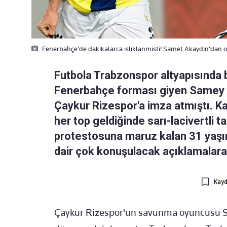
Fenerbahçe'de dakikalarca isliklanmisti! Samet Akaydin'dan ola
Futbola Trabzonspor altyapısında 
Fenerbahçe forması giyen Samey A
Çaykur Rizespor'a imza atmıştı. K
her top geldiğinde sarı-lacivertli ta
protestosuna maruz kalan 31 yaşı
dair çok konuşulacak açıklamalara 
Kayd
Çaykur Rizespor'un savunma oyuncusu 