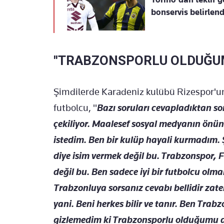
bonservis belirlend
"TRABZONSPORLU OLDUĞU
Şimdilerde Karadeniz kulübü Rizespor'un
futbolcu, "
Bazı soruları cevapladıktan son
çekiliyor. Maalesef sosyal medyanın ön
istedim. Ben bir kulüp hayali kurmadım
diye isim vermek değil bu. Trabzonspor, 
değil bu. Ben sadece iyi bir futbolcu olm
Trabzonluya sorsanız cevabı bellidir zat
yani. Beni herkes bilir ve tanır. Ben Tra
gizlemedim ki Trabzonsporlu olduğumu 