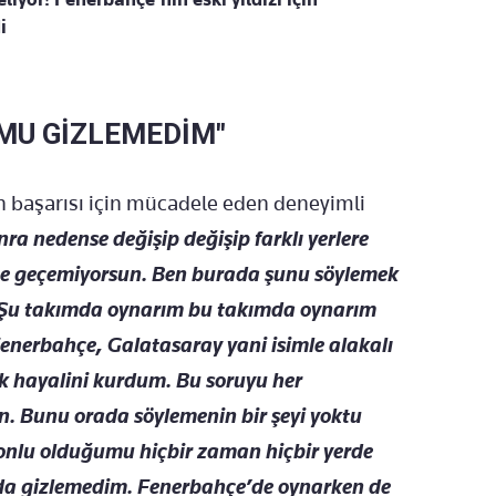
i
MU GİZLEMEDİM"
 başarısı için mücadele eden deneyimli
ra nedense değişip değişip farklı yerlere
üne geçemiyorsun. Ben burada şunu söylemek
. Şu takımda oynarım bu takımda oynarım
Fenerbahçe, Galatasaray yani isimle alakalı
ak hayalini kurdum. Bu soruyu her
en. Bunu orada söylemenin bir şeyi yoktu
bzonlu olduğumu hiçbir zaman hiçbir yerde
da gizlemedim. Fenerbahçe’de oynarken de