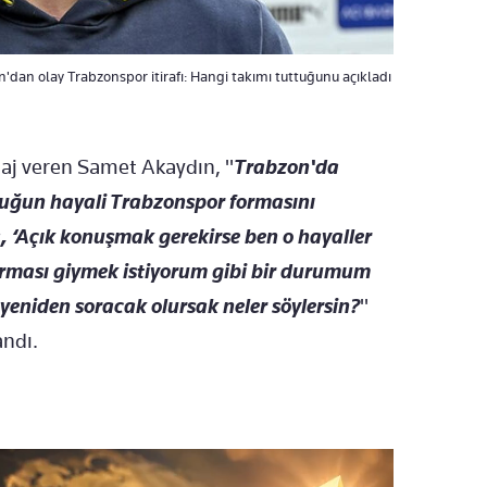
'dan olay Trabzonspor itirafı: Hangi takımı tuttuğunu açıkladı
taj veren Samet Akaydın, "
Trabzon'da
cuğun hayali Trabzonspor formasını
a, ‘Açık konuşmak gerekirse ben o hayaller
forması giymek istiyorum gibi bir durumum
eniden soracak olursak neler söylersin?
"
andı.