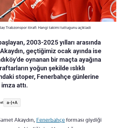
y Trabzonspor itirafi: Hangi takimi tuttugunu açikladi
başlayan, 2003-2025 yılları arasında
kaydın, geçtiğimiz ocak ayında ise
adıköy'de oynanan bir maçta ayağına
raftarların yoğun şekilde ıslıklı
ndaki stoper, Fenerbahçe günlerine
imza attı.
a-
|
+A
et
Samet Akaydın,
Fenerbahçe
forması giydiği