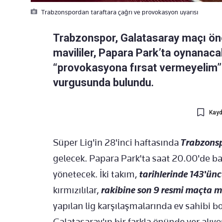
Trabzonspordan taraftara çağrı ve provokasyon uyarısı
Trabzonspor, Galatasaray maçı önce
mavililer, Papara Park’ta oynanac
“provokasyona fırsat vermeyelim” 
vurgusunda bulundu.
Kayd
Süper Lig'in 28'inci haftasında
Trabzonsp
gelecek. Papara Park'ta saat 20.00'de 
yönetecek. İki takım,
tarihlerinde 143'ün
kırmızılılar,
rakibine son 9 resmi maçta 
yapılan lig karşılaşmalarında ev sahibi bo
Galatasaray'ın bir farkla önünde yer alıyo