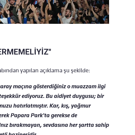
ERMEMELİYİZ"
bından yapılan açıklama şu şekilde:
ray maçına gösterdiğiniz o muazzam ilgi
 teşekkür ediyoruz. Bu aidiyet duygusu; bir
uzu hatırlatmıştır. Kar, kış, yağmur
gerek Papara Park'ta gerekse de
lnız bırakmayan, sevdasına her şartta sahip
li hazinesidir.