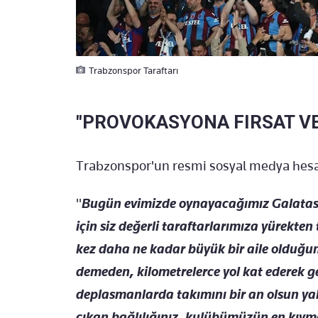
Trabzonspor Taraftarı
"PROVOKASYONA FIRSAT V
Trabzonspor'un resmi sosyal medya hesa
"
Bugün evimizde oynayacağımız Galatasa
için siz değerli taraftarlarımıza yürekten
kez daha ne kadar büyük bir aile olduğum
demeden, kilometrelerce yol kat ederek 
deplasmanlarda takımını bir an olsun ya
çıkan bağlılığınız, kulübümüzün en kıymet