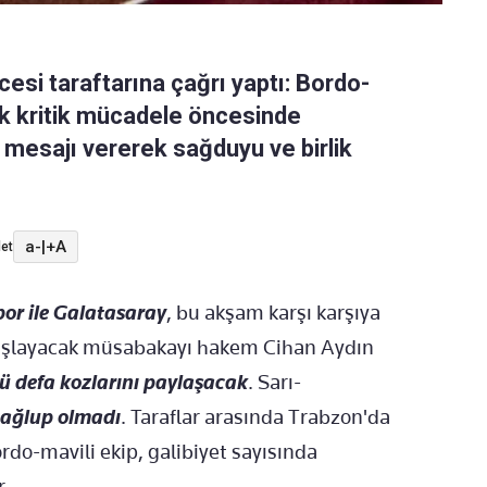
si taraftarına çağrı yaptı: Bordo-
ak kritik mücadele öncesinde
mesajı vererek sağduyu ve birlik
a-
|
+A
et
or ile Galatasaray
, bu akşam karşı karşıya
başlayacak müsabakayı hakem Cihan Aydın
cü defa kozlarını paylaşacak
. Sarı-
mağlup olmadı
. Taraflar arasında Trabzon'da
rdo-mavili ekip, galibiyet sayısında
r.