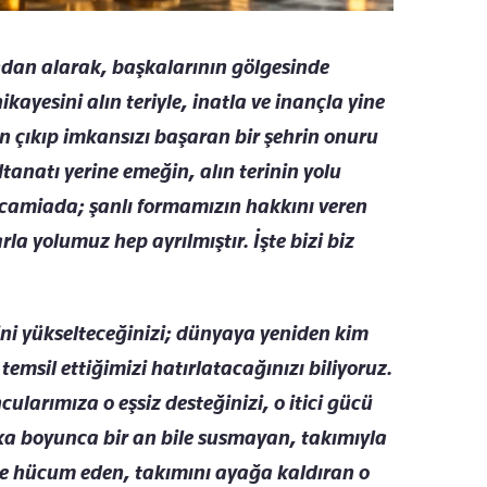
dan alarak, başkalarının gölgesinde
ayesini alın teriyle, inatla ve inançla yine
 çıkıp imkansızı başaran bir şehrin onuru
anatı yerine emeğin, alın terinin yolu
 camiada; şanlı formamızın hakkını veren
la yolumuz hep ayrılmıştır. İşte bizi biz
i yükselteceğinizi; dünyaya yeniden kim
emsil ettiğimizi hatırlatacağınızı biliyoruz.
larımıza o eşsiz desteğinizi, o itici gücü
ka boyunca bir an bile susmayan, takımıyla
te hücum eden, takımını ayağa kaldıran o