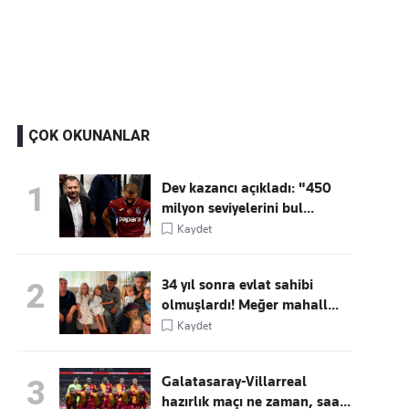
Kaçırmayın
Ücretsiz üye olun, gündemi
şekillendiren gelişmeleri önce siz duyun
ÇOK OKUNANLAR
Dev kazancı açıkladı: "450
1
milyon seviyelerini bul...
Kaydet
34 yıl sonra evlat sahibi
2
olmuşlardı! Meğer mahall...
Kaydet
Galatasaray-Villarreal
3
hazırlık maçı ne zaman, saa...