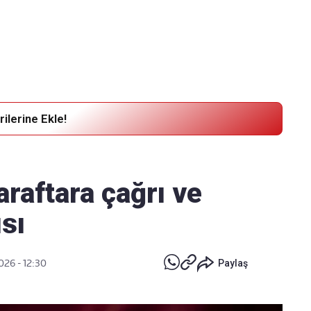
Haber Verin
Editör masamıza bilgi ve materyal
göndermek için
tıklayın
ilerine Ekle!
raftara çağrı ve
sı
026 - 12:30
Paylaş