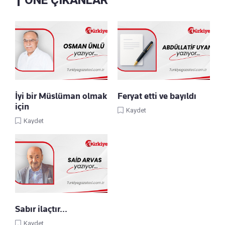
İyi bir Müslüman olmak
Feryat etti ve bayıldı
için
Kaydet
Kaydet
Sabır ilaçtır...
Kaydet