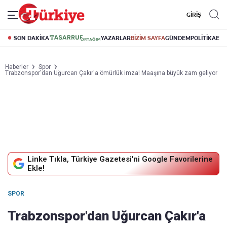
GİRİŞ
SON DAKİKA
YAZARLAR
BİZİM SAYFA
GÜNDEM
POLİTİKA
EK
Haberler
Spor
Trabzonspor'dan Uğurcan Çakır'a ömürlük imza! Maaşına büyük zam geliyor
Linke Tıkla, Türkiye Gazetesi'ni Google Favorilerine
Ekle!
SPOR
Trabzonspor'dan Uğurcan Çakır'a