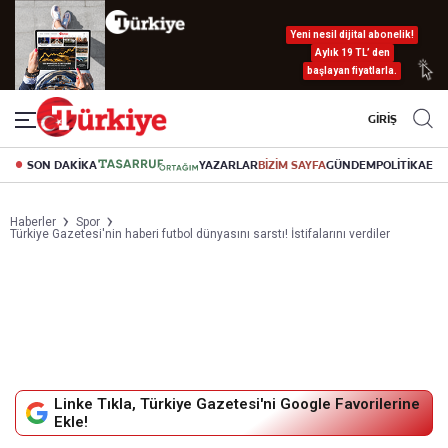
Yeni nesil dijital abonelik!
Aylık 19 TL’ den
başlayan fiyatlarla.
GİRİŞ
SON DAKİKA
YAZARLAR
BİZİM SAYFA
GÜNDEM
POLİTİKA
EK
Haberler
Spor
Türkiye Gazetesi'nin haberi futbol dünyasını sarstı! İstifalarını verdiler
Linke Tıkla, Türkiye Gazetesi'ni Google Favorilerine
Ekle!