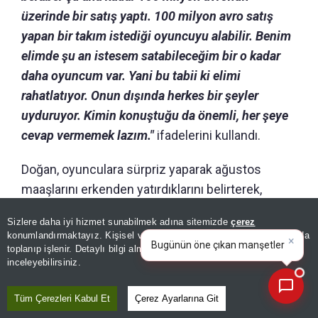
üzerinde bir satış yaptı. 100 milyon avro satış
yapan bir takım istediği oyuncuyu alabilir. Benim
elimde şu an istesem satabileceğim bir o kadar
daha oyuncum var. Yani bu tabii ki elimi
rahatlatıyor. Onun dışında herkes bir şeyler
uyduruyor. Kimin konuştuğu da önemli, her şeye
cevap vermemek lazım."
ifadelerini kullandı.
Doğan, oyunculara sürpriz yaparak ağustos
maaşlarını erkenden yatırdıklarını belirterek,
"Onlar için elimizden gelen en iyi ortamı
Sizlere daha iyi hizmet sunabilmek adına sitemizde
çerez
×
sağlamaya çalışıyoruz. Hiçbir şeylerini eksik
Bugünün öne çıkan manşetleri
konumlandırmaktayız. Kişisel verileriniz, KVKK ve GDPR kapsamında
ve gelişmeleri neler?
|
etmek istemiyoruz. Onlar da hem bizim hem
toplanıp işlenir. Detaylı bilgi almak için
Aydınlatma Metnimizi
📰
Son 30 güne ait haberleri, spor gelişmelerini veya yazar yazılarını sorgulayabilirsiniz.
inceleyebilirsiniz.
hocalarının yüzlerini güldürdü. İçeride oluşan bu
pozitif atmosferi lige de yansıtmak istiyoruz."
Tüm Çerezleri Kabul Et
Çerez Ayarlarına Git
şeklinde konuştu.