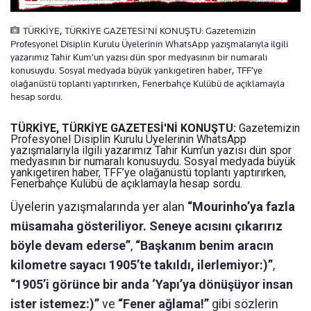
TÜRKİYE, TÜRKİYE GAZETESİ'Nİ KONUŞTU: Gazetemizin
Profesyonel Disiplin Kurulu Üyelerinin WhatsApp yazışmalarıyla ilgili
yazarımız Tahir Kum’un yazısı dün spor medyasının bir numaralı
konusuydu. Sosyal medyada büyük yankıgetiren haber, TFF’ye
olağanüstü toplantı yaptırırken, Fenerbahçe Kulübü de açıklamayla
hesap sordu.
TÜRKİYE, TÜRKİYE GAZETESİ'Nİ KONUŞTU:
Gazetemizin
Profesyonel Disiplin Kurulu Üyelerinin WhatsApp
yazışmalarıyla ilgili yazarımız Tahir Kum’un yazısı dün spor
medyasının bir numaralı konusuydu. Sosyal medyada büyük
yankıgetiren haber, TFF’ye olağanüstü toplantı yaptırırken,
Fenerbahçe Kulübü de açıklamayla hesap sordu.
Üyelerin yazışmalarında yer alan
“Mourinho’ya fazla
müsamaha gösteriliyor. Seneye acısını çıkarırız
böyle devam ederse”
,
“Başkanım benim aracın
kilometre sayacı 1905’te takıldı, ilerlemiyor:)”
,
“1905’i görünce bir anda ‘Yapı’ya dönüşüyor insan
ister istemez:)”
ve
“Fener ağlama!”
gibi sözlerin