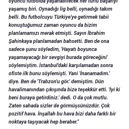
oyuncu futbolda yaşanabilecek her türlü başarıyı
yaşamış biri. Oynadığı lig belli, oynadığı takım
belli. Bu futbolcuyu Türkiye'ye getirmek tabii
konuştuğumuz zaman oyuncu da bizim
planlamamızı merak etmişti. Sayın İbrahim
Şahinkaya planlamadan bahsetti. Ben de ona
sadece şunu söyledim, 'Hayatı boyunca
yaşamayacağı bir sevgiyi burada göreceğini'
söylemiştim. İstanbul'daki karşılamadan sonra
ofiste ilk bunu söylemişti. Yani 'İnanamadım.'
diye. Ben de 'Trabzon'u gör.' demiştim. Dün
havalimanından çıkışında bize teşekkür etti. 'İyi ki
beni buraya getirdiniz.' dedi. O da çok mutlu.
Zaten sahada sizler de görmüşsünüzdür. Çok
pozitif hava. İnşallah bu hava bizi daha farklı bir
noktaya taşıyacak hep beraber."