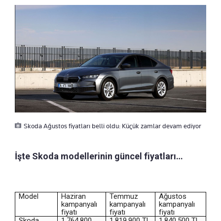
Skoda Ağustos fiyatları belli oldu: Küçük zamlar devam ediyor
İşte Skoda modellerinin güncel fiyatları…
Model
Haziran
Temmuz
Ağustos
kampanyalı
kampanyalı
kampanyalı
fiyatı
fiyatı
fiyatı
Skoda
1.764.800
1.819.900 TL
1.840.500 TL