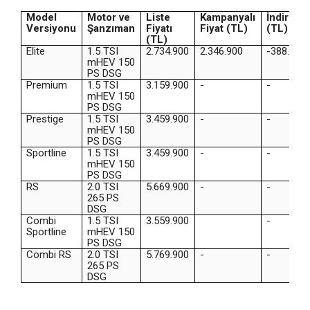
Model
Motor ve
Liste
Kampanyalı
İndirim
Versiyonu
Şanzıman
Fiyatı
Fiyat (TL)
(TL)
(TL)
Elite
1.5 TSI
2.734.900
2.346.900
-388.000
mHEV 150
PS DSG
Premium
1.5 TSI
3.159.900
-
-
mHEV 150
PS DSG
Prestige
1.5 TSI
3.459.900
-
-
mHEV 150
PS DSG
Sportline
1.5 TSI
3.459.900
-
-
mHEV 150
PS DSG
RS
2.0 TSI
5.669.900
-
-
265 PS
DSG
Combi
1.5 TSI
3.559.900
-
Sportline
mHEV 150
PS DSG
Combi RS
2.0 TSI
5.769.900
-
-
265 PS
DSG