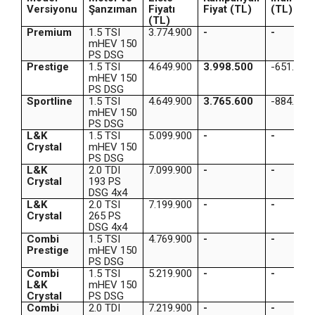
Versiyonu
Şanzıman
Fiyatı
Fiyat (TL)
(TL)
(TL)
Premium
1.5 TSI
3.774.900
-
-
mHEV 150
PS DSG
Prestige
1.5 TSI
4.649.900
3.998.500
-651.400
mHEV 150
PS DSG
Sportline
1.5 TSI
4.649.900
3.765.600
-884.300
mHEV 150
PS DSG
L&K
1.5 TSI
5.099.900
-
-
Crystal
mHEV 150
PS DSG
L&K
2.0 TDI
7.099.900
-
-
Crystal
193 PS
DSG 4x4
L&K
2.0 TSI
7.199.900
-
-
Crystal
265 PS
DSG 4x4
Combi
1.5 TSI
4.769.900
-
-
Prestige
mHEV 150
PS DSG
Combi
1.5 TSI
5.219.900
-
-
L&K
mHEV 150
Crystal
PS DSG
Combi
2.0 TDI
7.219.900
-
-