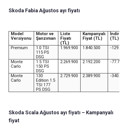
Skoda Fabia Ağustos ayı fiyatı
Model
Motor ve
Liste
Kampanyalı
İndirim
Versiyonu
Şanzıman
Fiyatı
Fiyat (TL)
(TL)
(TL)
Premium
1.0 TSI
1.969.900
1.840.500
-129.400
115 PS
DSG
Monte
1.5 TSI
2.269.900
2.192.200
-77.700
Carlo
150 PS
DSG
Monte
130
2.729.900
2.389.900
-340.000
Carlo
Edition 1.5
TSI 177
PS DSG
Skoda Scala Ağustos ayı fiyatı – Kampanyalı
fiyat