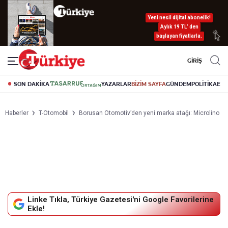
Yeni nesil dijital abonelik!
Aylık 19 TL’ den
başlayan fiyatlarla.
GİRİŞ
SON DAKİKA
YAZARLAR
BİZİM SAYFA
GÜNDEM
POLİTİKA
EK
Haberler
T-Otomobil
Borusan Otomotiv’den yeni marka atağı: Microlino
Linke Tıkla, Türkiye Gazetesi'ni Google Favorilerine
Ekle!