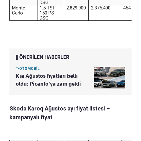
DSG
Monte
1.5 TSI
2.829.900
2.375.400
-454.500
Carlo
150 PS
DSG
ÖNERİLEN HABERLER
T-OTOMOBİL
Kia Ağustos fiyatları belli
oldu: Picanto'ya zam geldi
Skoda Karoq Ağustos ayı fiyat listesi –
kampanyalı fiyat