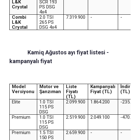
L&K
SCR 193
Crystal
PS DSG
4x4
Combi
2.0 TSI
7.319.900
-
-
L&K
265 PS
Crystal
DSG 4x4
Skoda
Kamiq Ağustos ayı fiyat listesi -
kampanyalı fiyat
Model
Motor ve
Liste
Kampanyalı
İndirim
Versiyonu
Şanzıman
Fiyatı
Fiyat (TL)
(TL)
(TL)
Elite
1.0 TSI
2.099.900
1.864.200
-235.700
115 PS
DSG
Premium
1.0 TSI
2.519.900
2.049.100
-470.800
115 PS
DSG
Premium
1.5 TSI
2.659.900
-
-
150 PS