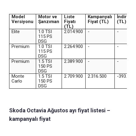
Model
Motor ve
Liste
Kampanyalı
İndirim
Versiyonu
Şanzıman
Fiyatı
Fiyat (TL)
(TL)
(TL)
Elite
1.0 TSI
2.014.900
-
-
115 PS
DSG
Premium
1.0 TSI
2.264.900
-
-
115 PS
DSG
Premium
1.5 TSI
2.389.900
-
-
150 PS
DSG
Monte
1.5 TSI
2.709.900
2.316.500
-393.400
Carlo
150 PS
DSG
Skoda Octavia Ağustos ayı fiyat listesi –
kampanyalı fiyat