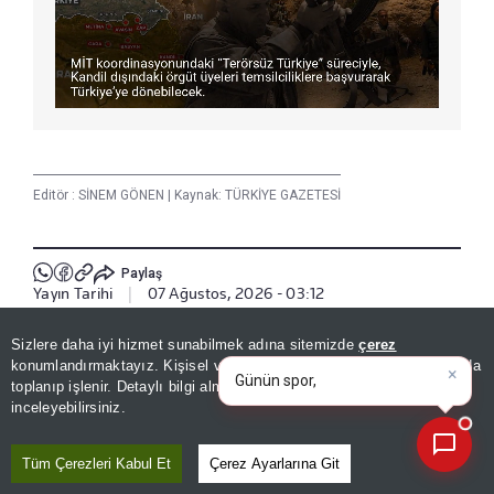
Editör :
SİNEM GÖNEN
|
Kaynak: TÜRKİYE GAZETESİ
Paylaş
Yayın Tarihi
|
07 Ağustos, 2026 - 03:12
Sizlere daha iyi hizmet sunabilmek adına sitemizde
çerez
Haberle İlgili Daha Fazlası
×
Günün spor, gündem ve
konumlandırmaktayız. Kişisel verileriniz, KVKK ve GDPR kapsamında
ekonomi gelişmelerini anal
toplanıp işlenir. Detaylı bilgi almak için
Aydınlatma Metnimizi
Teknoloji
📰
Son 30 güne ait haberleri, spor gelişmelerini veya yazar yazılarını sorgulayabilirsiniz.
inceleyebilirsiniz.
Tüm Çerezleri Kabul Et
Çerez Ayarlarına Git
Bizi Takip Edin