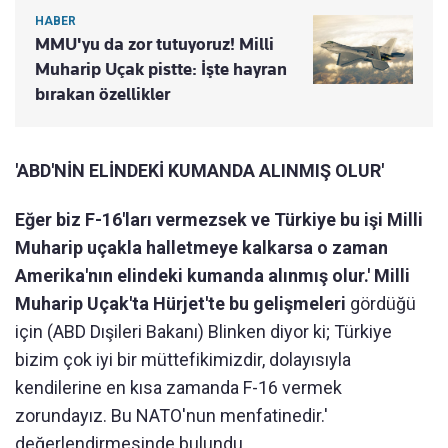
HABER
MMU'yu da zor tutuyoruz! Milli
Muharip Uçak pistte: İşte hayran
bırakan özellikler
'ABD'NİN ELİNDEKİ KUMANDA ALINMIŞ OLUR'
Eğer biz F-16'ları vermezsek ve Türkiye bu işi Milli
Muharip uçakla halletmeye kalkarsa o zaman
Amerika'nın elindeki kumanda alınmış olur.' Milli
Muharip Uçak'ta Hürjet'te bu gelişmeleri
gördüğü
için (ABD Dışileri Bakanı) Blinken diyor ki; Türkiye
bizim çok iyi bir müttefikimizdir, dolayısıyla
kendilerine en kısa zamanda F-16 vermek
zorundayız. Bu NATO'nun menfatinedir.'
değerlendirmesinde bulundu.