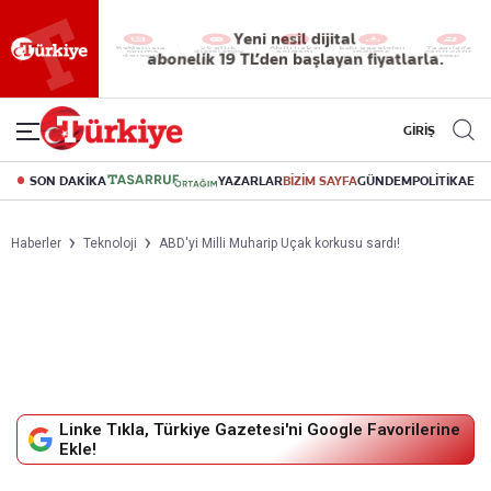
Yeni nesil dijital
abonelik 19 TL’den başlayan fiyatlarla.
GİRİŞ
SON DAKİKA
YAZARLAR
BİZİM SAYFA
GÜNDEM
POLİTİKA
EK
Haberler
Teknoloji
ABD'yi Milli Muharip Uçak korkusu sardı!
Linke Tıkla, Türkiye Gazetesi'ni Google Favorilerine
Ekle!