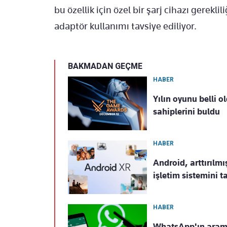
bu özellik için özel bir şarj cihazı gerekli
adaptör kullanımı tavsiye ediliyor.
BAKMADAN GEÇME
HABER
Yılın oyunu belli 
sahiplerini buldu
HABER
Android, arttırılmı
işletim sistemini t
HABER
WhatsApp'ın arama 