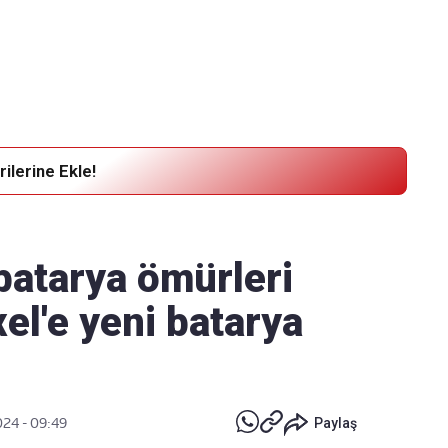
Haber Verin
Editör masamıza bilgi ve materyal
göndermek için
tıklayın
ilerine Ekle!
 batarya ömürleri
el'e yeni batarya
2024 - 09:49
Paylaş