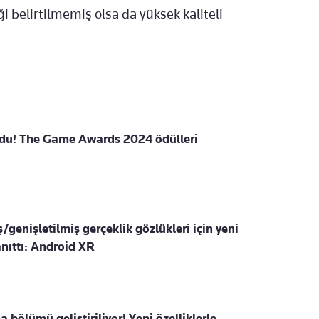
liği belirtilmemiş olsa da yüksek kaliteli
oldu! The Game Awards 2024 ödülleri
ş/genişletilmiş gerçeklik gözlükleri için yeni
anıttı: Android XR
bölümü geliştiriliyor! Yeni özelliklerle