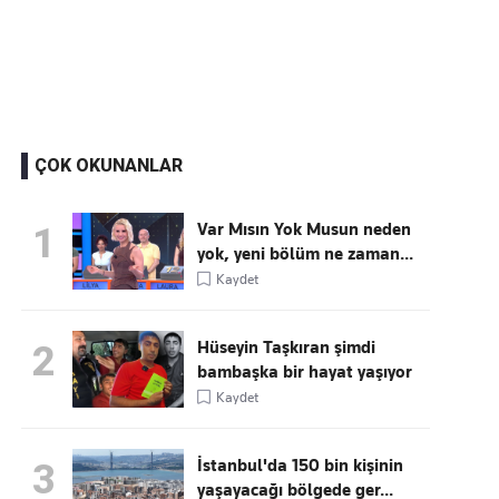
Kaçırmayın
Ücretsiz üye olun, gündemi
şekillendiren gelişmeleri önce siz duyun
ÇOK OKUNANLAR
Var Mısın Yok Musun neden
1
yok, yeni bölüm ne zaman...
Kaydet
Hüseyin Taşkıran şimdi
2
bambaşka bir hayat yaşıyor
Kaydet
İstanbul'da 150 bin kişinin
3
yaşayacağı bölgede ger...