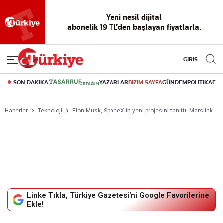
Yeni nesil dijital
Reklamsız
56 yıllık
Akıllı haber
Eski gazeteleri
Yazarlarla
okuma
dijital arşiv
asistanı
indirme
canlı soru
abonelik 19 TL’den başlayan fiyatlarla.
deneyimi
cevap
GİRİŞ
SON DAKİKA
YAZARLAR
BİZİM SAYFA
GÜNDEM
POLİTİKA
EK
Haberler
Teknoloji
Elon Musk, SpaceX'in yeni projesini tanıttı: Marslink
Linke Tıkla, Türkiye Gazetesi'ni Google Favorilerine
Ekle!