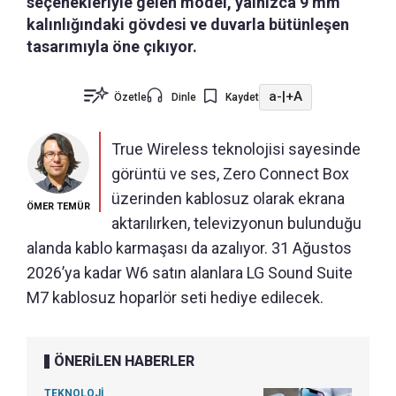
seçenekleriyle gelen model, yalnızca 9 mm
kalınlığındaki gövdesi ve duvarla bütünleşen
tasarımıyla öne çıkıyor.
a-
|
+A
Özetle
Dinle
Kaydet
True Wireless teknolojisi sayesinde
görüntü ve ses, Zero Connect Box
üzerinden kablosuz olarak ekrana
ÖMER TEMÜR
aktarılırken, televizyonun bulunduğu
alanda kablo karmaşası da azalıyor. 31 Ağustos
2026’ya kadar W6 satın alanlara LG Sound Suite
M7 kablosuz hoparlör seti hediye edilecek.
ÖNERİLEN HABERLER
TEKNOLOJİ