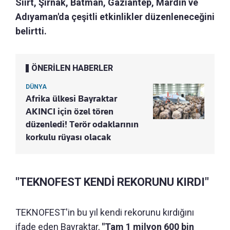
Siirt, Şırnak, Batman, Gaziantep, Mardin ve
Adıyaman'da çeşitli etkinlikler düzenleneceğini
belirtti.
ÖNERİLEN HABERLER
DÜNYA
Afrika ülkesi Bayraktar
AKINCI için özel tören
düzenledi! Terör odaklarının
korkulu rüyası olacak
"TEKNOFEST KENDİ REKORUNU KIRDI"
TEKNOFEST'in bu yıl kendi rekorunu kırdığını
ifade eden Bayraktar,
"Tam 1 milyon 600 bin