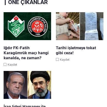
ÖNE ÇIKANLAR
Iğdır FK-Fatih
Tarihi işletmeye tokat
Karagümrük maçı hangi
gibi ceza!
kanalda, ne zaman?
Kaydet
Kaydet
İran lideri Hamaney ile