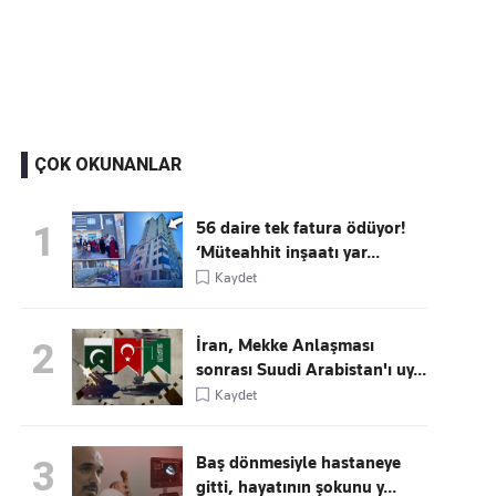
Kaçırmayın
Ücretsiz üye olun, gündemi şekillendiren gelişmeleri önce siz duyun
ÇOK OKUNANLAR
56 daire tek fatura ödüyor!
1
‘Müteahhit inşaatı yar...
Kaydet
İran, Mekke Anlaşması
2
sonrası Suudi Arabistan'ı uy...
Kaydet
Baş dönmesiyle hastaneye
3
gitti, hayatının şokunu y...