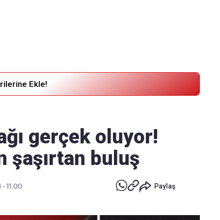
Haber Verin
Editör masamıza bilgi ve materyal göndermek için
tıklayın
ilerine Ekle!
ğı gerçek oluyor!
n şaşırtan buluş
 - 11:00
Paylaş