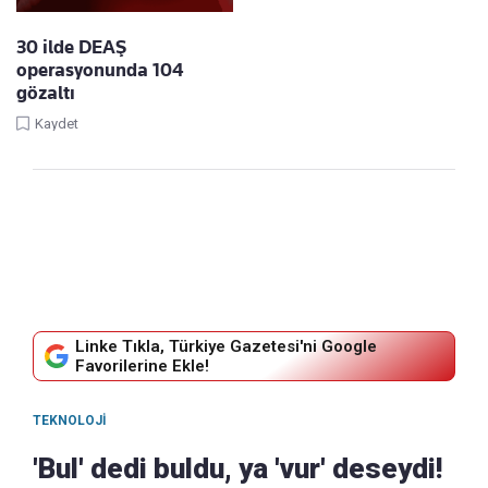
30 ilde DEAŞ
operasyonunda 104
gözaltı
Kaydet
Linke Tıkla, Türkiye Gazetesi'ni Google
Favorilerine Ekle!
TEKNOLOJI
'Bul' dedi buldu, ya 'vur' deseydi!