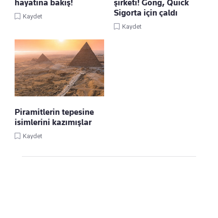
hayatına bakış!
şirketi! Gong, Quick
Sigorta için çaldı
Kaydet
Kaydet
Piramitlerin tepesine
isimlerini kazımışlar
Kaydet