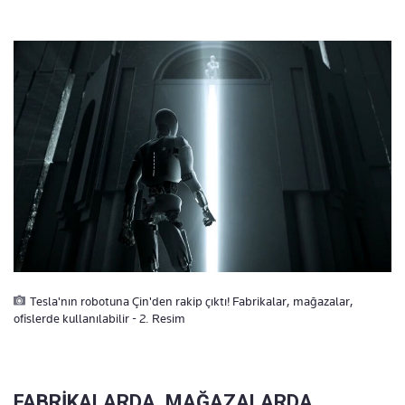
Tesla'nın robotuna Çin'den rakip çıktı! Fabrikalar, mağazalar,
ofislerde kullanılabilir - 2. Resim
FABRİKALARDA, MAĞAZALARDA,