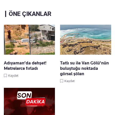
ÖNE ÇIKANLAR
Adıyaman’da dehşet!
Tatlı su ile Van Gölü'nün
Metrelerce fırladı
buluştuğu noktada
görsel şölen
Kaydet
Kaydet