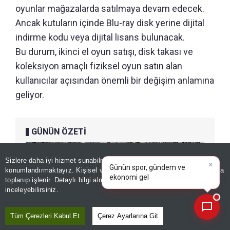
oyunlar mağazalarda satılmaya devam edecek.
Ancak kutuların içinde Blu-ray disk yerine dijital
indirme kodu veya dijital lisans bulunacak.
Bu durum, ikinci el oyun satışı, disk takası ve
koleksiyon amaçlı fiziksel oyun satın alan
kullanıcılar açısından önemli bir değişim anlamına
geliyor.
GÜNÜN ÖZETİ
×
Günün spor, gündem ve
Sizlere daha iyi hizmet sunabilmek adına sitemizde
çerez
ekonomi gelişmelerini analiz
konumlandırmaktayız. Kişisel verileriniz, KVKK ve GDPR kapsamında
edin!
|
toplanıp işlenir. Detaylı bilgi almak için
Aydınlatma Metnimizi
📰
Son 30 güne ait haberleri, spor gelişmelerini veya yazar yazılarını sorgulayabilirsiniz.
inceleyebilirsiniz.
Tüm Çerezleri Kabul Et
Çerez Ayarlarına Git