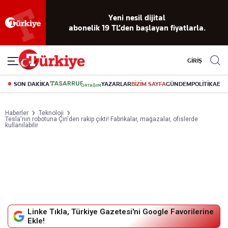
Yeni nesil dijital
abonelik 19 TL’den başlayan fiyatlarla.
GİRİŞ
SON DAKİKA
YAZARLAR
BİZİM SAYFA
GÜNDEM
POLİTİKA
EK
Haberler
Teknoloji
Tesla'nın robotuna Çin'den rakip çıktı! Fabrikalar, mağazalar, ofislerde
kullanılabilir
Linke Tıkla, Türkiye Gazetesi'ni Google Favorilerine
Ekle!