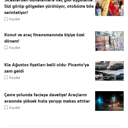
Sıcaklardan bunalanlara ilaç gibi uygulama:
Sizi görüp gölgeden yürütüyor, otobüste bile
serinletiyor!
Kaydet
Konut ve araç finansmanında kişiye özel
dönem!
Kaydet
Kia Ağustos fiyatları belli oldu: Picanto'ya
zam geldi
Kaydet
Çevre yolunda faciaya davetiye! Araçların
arasında yüksek hızla yarışıp makas attılar
Kaydet