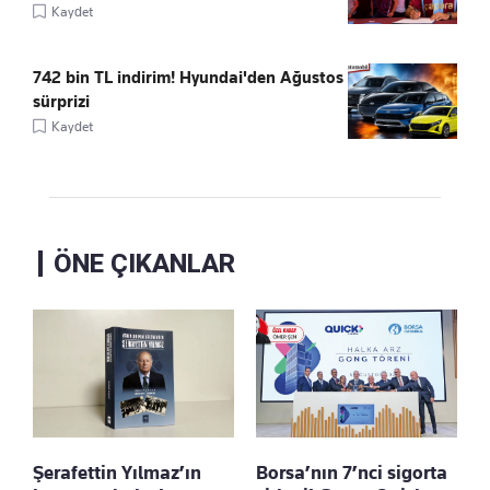
Kaydet
742 bin TL indirim! Hyundai'den Ağustos
sürprizi
Kaydet
ÖNE ÇIKANLAR
Şerafettin Yılmaz’ın
Borsa’nın 7’nci sigorta