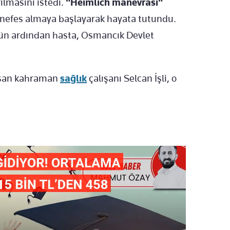
ılmasını istedi.
"Heimlich manevrası"
a nefes almaya başlayarak hayata tutundu.
olün ardından hasta, Osmancık Devlet
rışan kahraman
sağlık
çalışanı Selcan İşli, o