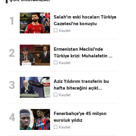
Salah'ın eski hocaları Türkiye
1
Gazetesi'ne konuştu
Kaçırmayın
Kaydet
Ücretsiz üye olun, gündemi
şekillendiren gelişmeleri önce siz duyun
Ermenistan Meclisi'nde
2
Türkiye krizi: Muhalefetin ...
Kaydet
Aziz Yıldırım transferin bu
3
hafta biteceğini açıkl...
Kaydet
Fenerbahçe'ye 45 milyon
4
euroluk yıldız
Kaydet