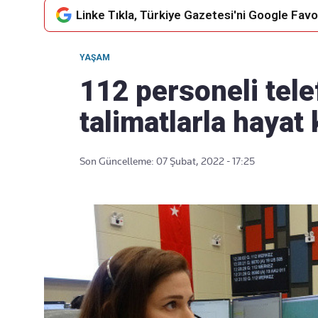
Linke Tıkla, Türkiye Gazetesi'ni Google Favor
YAŞAM
Takip Edin
Favori mecralarınızda haber
112 personeli tele
akışımıza ulaşın
talimatlarla hayat 
Son Güncelleme: 07 Şubat, 2022 - 17:25