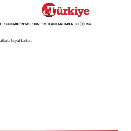
Dünya
Yaşam
Kültür-Sanat
Orta Doğu
Sağlık
Sinema
Avrupa
Hava Durumu
Arkeoloji
A
EKONOMİ
DÜNYA
SPOR
RESMİ İLANLAR
HABER JET
İzle
Amerika
Yemek
Kitap
Afrika
Seyahat
Tarih
atlarla hayat kurtardı
İsrail-Gazze
Aktüel
Uygulamalar