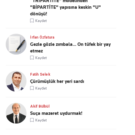
“TRİPARTİTE" modelinden
"BİPARTİTE" yapısına keskin "U"
dönüşü!
Kaydet
İrfan Özfatura
Gezle gözle zımbala... On tüfek bir yay
etmez
Kaydet
Fatih Selek
Çürümüşlük her yeri sardı
Kaydet
Akif Bülbül
Suça mazeret uydurmak!
Kaydet