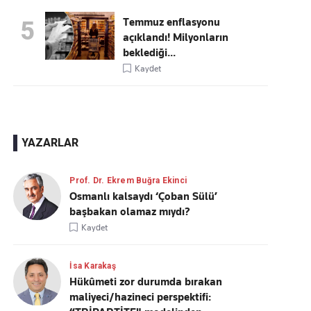
Temmuz enflasyonu
5
açıklandı! Milyonların
beklediği...
Kaydet
YAZARLAR
Prof. Dr. Ekrem Buğra Ekinci
Osmanlı kalsaydı ‘Çoban Sülü’
başbakan olamaz mıydı?
Kaydet
İsa Karakaş
Hükûmeti zor durumda bırakan
maliyeci/hazineci perspektifi: