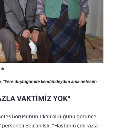
rdı
ağ, "Yere düştüğümde kendimdeydim ama nefesim
AZLA VAKTİMİZ YOK"
nefes borusunun tıkalı olduğunu görünce
 personeli Selcan İşli, "Hastanın çok fazla