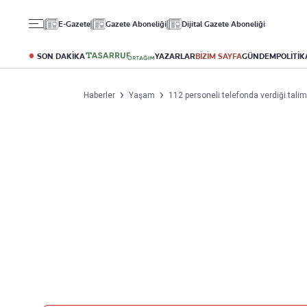
Gündem
Ekonomi
Spor
E-Gazete
Gazete Aboneliği
Dijital Gazete Aboneliği
Politika
Borsa
Futbol
Eğitim
Altın
Puan Durumu
SON DAKİKA
YAZARLAR
BİZİM SAYFA
GÜNDEM
POLİTİK
Döviz
Fikstür
Hisse Senedi
Şampiyonlar Ligi
Haberler
Yaşam
112 personeli telefonda verdiği talim
Kripto Para
Avrupa Ligi
Emlak
Basketbol
T-Otomobil
Turizm
Yazarlar
Diğer Kategoriler
Kurumsal
Bugünün Yazarları
Magazin
Hakkımızda
Tüm Yazarlar
Teknoloji
İletişim
Resmî Ilanlar
Künye
Haberler
Gazete Aboneliği
Foto Haber
Danışma Telefonları
Video Galeri
Yasal
Reklam Ver