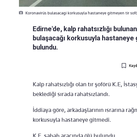
Koronavirüs bulasacagi korkusuyla hastaneye gitmeyen tir sof
Edirne'de, kalp rahatsızlığı buluna
bulaşacağı korkusuyla hastaneye g
bulundu.
Kayd
Kalp rahatsızlığı olan tır şoförü K.E, İs
beklediği sırada rahatsızlandı.
İddiaya göre, arkadaşlarının ısrarına rağ
korkusuyla hastaneye gitmedi.
K.E. sabah aracında ölü bulundu.