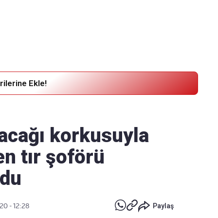
Haber Verin
Editör masamıza bilgi ve materyal göndermek için
tıklayın
ilerine Ekle!
acağı korkusuyla
n tır şoförü
ndu
20 - 12:28
Paylaş