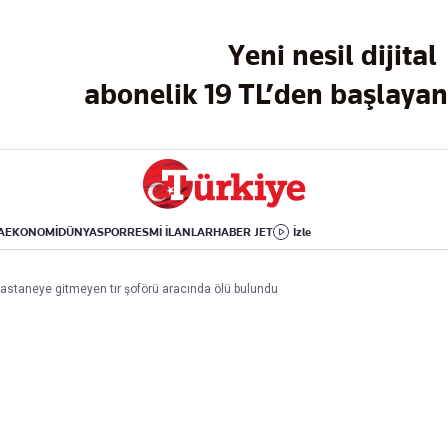
Dünya
Yaşam
Kültür-Sanat
Yeni nesil dijital
Orta Doğu
Sağlık
Sinema
Avrupa
Hava Durumu
Arkeoloji
abonelik 19 TL’den başlayan 
Amerika
Yemek
Kitap
Afrika
Seyahat
Tarih
İsrail-Gazze
Aktüel
A
EKONOMİ
DÜNYA
SPOR
RESMİ İLANLAR
HABER JET
İzle
Uygulamalar
astaneye gitmeyen tır şoförü aracında ölü bulundu
rı