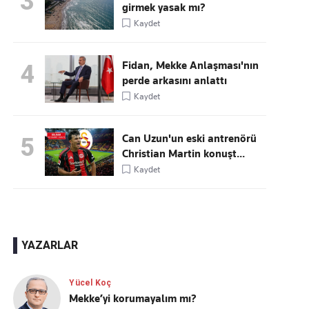
3
girmek yasak mı?
Kaydet
Fidan, Mekke Anlaşması'nın
4
perde arkasını anlattı
Kaydet
Can Uzun'un eski antrenörü
5
Christian Martin konuşt...
Kaydet
YAZARLAR
Yücel Koç
Mekke’yi korumayalım mı?