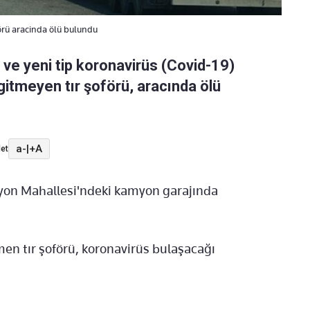
örü aracinda ölü bulundu
n ve yeni tip koronavirüs (Covid-19)
itmeyen tır şoförü, aracında ölü
a-
|
+A
et
tasyon Mahallesi'ndeki kamyon garajında
men tır şoförü, koronavirüs bulaşacağı