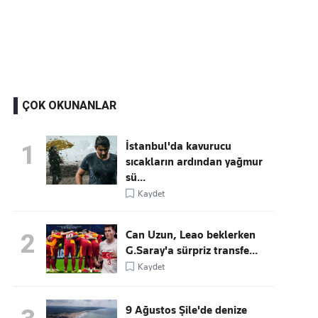
Kaçırmayın
Ücretsiz üye olun, gündemi şekillendiren gelişmeleri önce siz duyun
ÇOK OKUNANLAR
İstanbul'da kavurucu
1
sıcakların ardından yağmur
sü...
Kaydet
Can Uzun, Leao beklerken
2
G.Saray'a sürpriz transfe...
Kaydet
9 Ağustos Şile'de denize