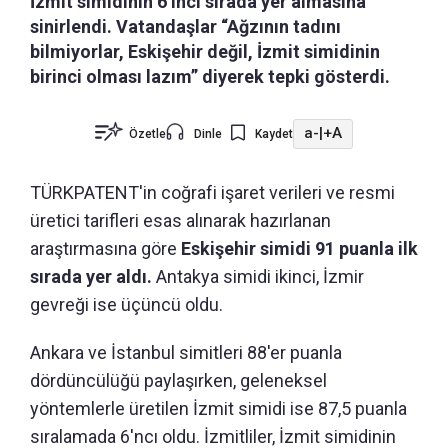
İzmit simidinin 6’ıncı sırada yer almasına
sinirlendi. Vatandaşlar “Ağzının tadını
bilmiyorlar, Eskişehir değil, İzmit simidinin
birinci olması lazım” diyerek tepki gösterdi.
a-
|
+A
Özetle
Dinle
Kaydet
TÜRKPATENT'in coğrafi işaret verileri ve resmi
üretici tarifleri esas alınarak hazırlanan
araştırmasına göre
Eskişehir simidi 91 puanla ilk
sırada yer aldı.
Antakya simidi ikinci, İzmir
gevreği ise üçüncü oldu.
Ankara ve İstanbul simitleri 88'er puanla
dördüncülüğü paylaşırken, geleneksel
yöntemlerle üretilen İzmit simidi ise 87,5 puanla
sıralamada 6'ncı oldu. İzmitliler, İzmit simidinin