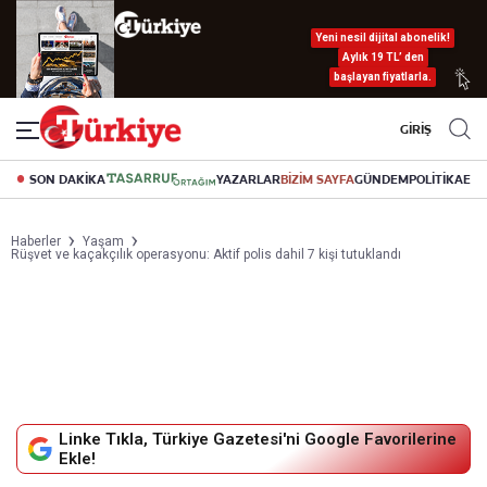
Yeni nesil dijital abonelik!
Aylık 19 TL’ den
başlayan fiyatlarla.
GİRİŞ
SON DAKİKA
YAZARLAR
BİZİM SAYFA
GÜNDEM
POLİTİKA
EK
Haberler
Yaşam
Rüşvet ve kaçakçılık operasyonu: Aktif polis dahil 7 kişi tutuklandı
Linke Tıkla, Türkiye Gazetesi'ni Google Favorilerine
Ekle!