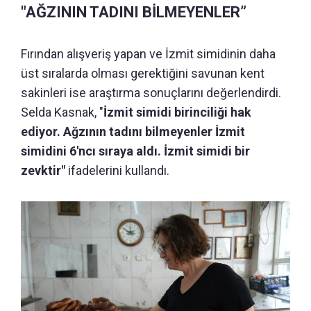
"AĞZININ TADINI BİLMEYENLER”
Fırından alışveriş yapan ve İzmit simidinin daha
üst sıralarda olması gerektiğini savunan kent
sakinleri ise araştırma sonuçlarını değerlendirdi.
Selda Kasnak, "
İzmit simidi birinciliği hak
ediyor. Ağzının tadını bilmeyenler İzmit
simidini 6'ncı sıraya aldı. İzmit simidi bir
zevktir"
ifadelerini kullandı.