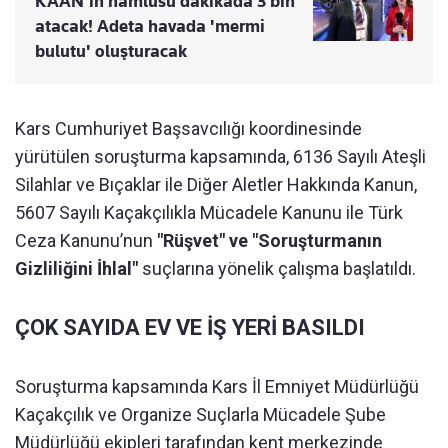
KAAN'ın namlusu dakikada 3 bin
atacak! Adeta havada 'mermi
bulutu' oluşturacak
Kars Cumhuriyet Başsavcılığı koordinesinde
yürütülen soruşturma kapsamında, 6136 Sayılı Ateşli
Silahlar ve Bıçaklar ile Diğer Aletler Hakkında Kanun,
5607 Sayılı Kaçakçılıkla Mücadele Kanunu ile Türk
Ceza Kanunu’nun
"Rüşvet" ve "Soruşturmanın
Gizliliğini İhlal"
suçlarına yönelik çalışma başlatıldı.
ÇOK SAYIDA EV VE İŞ YERİ BASILDI
Soruşturma kapsamında Kars İl Emniyet Müdürlüğü
Kaçakçılık ve Organize Suçlarla Mücadele Şube
Müdürlüğü ekipleri tarafından kent merkezinde