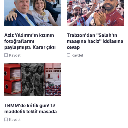
Aziz Yıldırım'ın kızının
Trabzon'dan "Salah'ın
fotoğraflarını
maaşına haciz" iddiasına
paylaşmıştı: Karar çıktı
cevap
Kaydet
Kaydet
TBMM'de kritik gün! 12
maddelik teklif masada
Kaydet