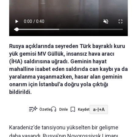
Rusya açıklarında seyreden Türk bayraklı kuru
yük gemisi MV Güllük, insansız hava aracı
(İHA) saldırısına uğradı. Geminin hayat
mahalline isabet eden saldırıda can kaybı ya da
yaralanma yaşanmazken, hasar alan geminin
onarım için İstanbul'a doğru yola çıktığı
bildirildi.
a-
|
+A
Özetle
Dinle
Kaydet
Karadeniz'de tansiyonu yükselten bir gelişme
daha yaşandı. Rusya'nın Novorossiysk Limanı