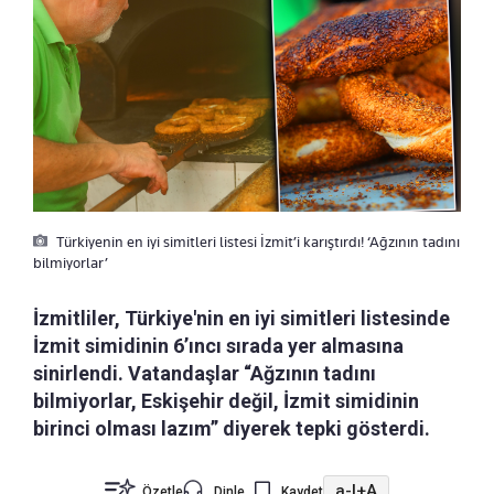
Türkiyenin en iyi simitleri listesi İzmit’i karıştırdı! ‘Ağzının tadını
bilmiyorlar’
İzmitliler, Türkiye'nin en iyi simitleri listesinde
İzmit simidinin 6’ıncı sırada yer almasına
sinirlendi. Vatandaşlar “Ağzının tadını
bilmiyorlar, Eskişehir değil, İzmit simidinin
birinci olması lazım” diyerek tepki gösterdi.
a-
|
+A
Özetle
Dinle
Kaydet