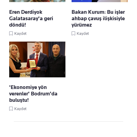
Eren Derdiyok
Bakan Kurum: Bu işler
Galatasaray'a geri
ahbap çavuş ilişkisiyle
döndü!
yürümez
Kaydet
Kaydet
'Ekonomiye yön
verenler' Bodrum'da
buluştu!
Kaydet