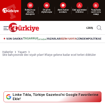
Reklamsız
56 yıllık
Akıllı haber
Eski gazeteleri
Yazarlarla
okuma
dijital arşiv
asistanı
indirme
canlı soru
deneyimi
cevap
GİRİŞ
SON DAKİKA
YAZARLAR
BİZİM SAYFA
GÜNDEM
POLİTİKA
EK
Haberler
Yaşam
Site bahçesinde dev siyah yılan! İtfaiye gelene kadar ecel terleri döktüler
Linke Tıkla, Türkiye Gazetesi'ni Google Favorilerine
Ekle!