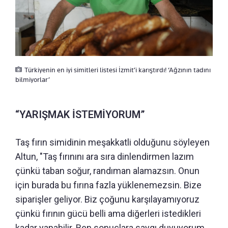
Türkiyenin en iyi simitleri listesi İzmit’i karıştırdı! ‘Ağzının tadını
bilmiyorlar’
“YARIŞMAK İSTEMİYORUM”
Taş fırın simidinin meşakkatli olduğunu söyleyen
Altun, "Taş fırınını ara sıra dinlendirmen lazım
çünkü taban soğur, randıman alamazsın. Onun
için burada bu fırına fazla yüklenemezsin. Bize
siparişler geliyor. Biz çoğunu karşılayamıyoruz
çünkü fırının gücü belli ama diğerleri istedikleri
kadar yapabilir. Ben sonuçlara saygı duyuyorum