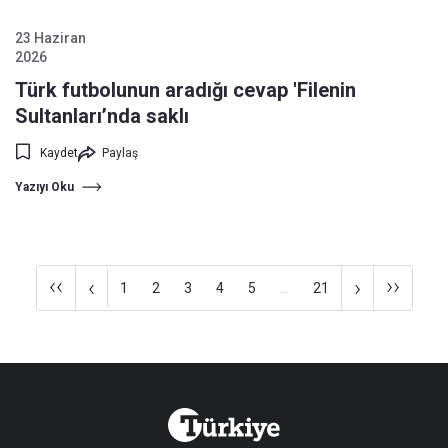
23 Haziran
2026
Türk futbolunun aradığı cevap 'Filenin
Sultanları’nda saklı
Kaydet
Paylaş
Yazıyı Oku
‹‹
››
‹
›
1
2
3
4
5
...
21