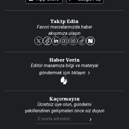
Video Galeri
Gazete Aboneliği
Danışma Telefonları
Takip Edin
Favori mecralarınızda haber
Yasal
akışımıza ulaşın
Reklam Ver
Haber Verin
Editör masamıza bilgi ve materyal
göndermek için
tıklayın
Kaçırmayın
Ücretsiz üye olun, gündemi
şekillendiren gelişmeleri önce siz duyun