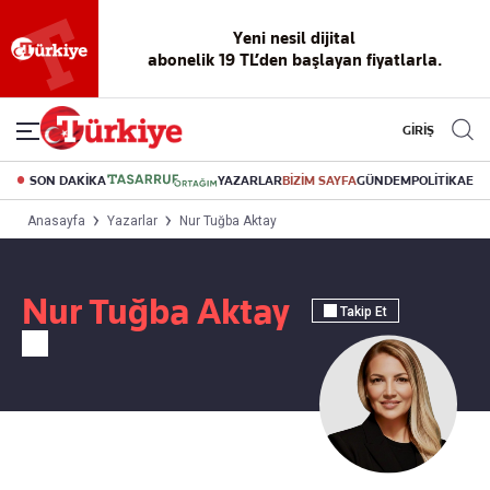
Yeni nesil dijital
abonelik 19 TL’den başlayan fiyatlarla.
GİRİŞ
SON DAKİKA
YAZARLAR
BİZİM SAYFA
GÜNDEM
POLİTİKA
EK
Anasayfa
Yazarlar
Nur Tuğba Aktay
Nur Tuğba Aktay
Takip Et