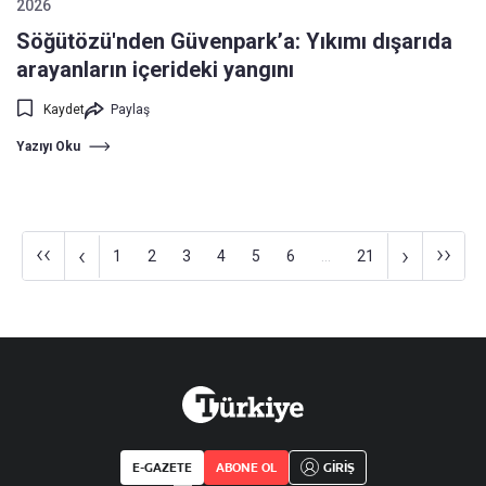
2026
Söğütözü'nden Güvenpark’a: Yıkımı dışarıda
arayanların içerideki yangını
Kaydet
Paylaş
Yazıyı Oku
‹‹
››
‹
›
1
2
3
4
5
6
...
21
E-GAZETE
ABONE OL
GİRİŞ