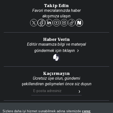
Danışma Telefonları
Takip Edin
Favori mecralarınızda haber
Yasal
akışımıza ulaşın
Reklam Ver
Haber Verin
Editör masamıza bilgi ve materyal
göndermek için
tıklayın
Kaçırmayın
Ücretsiz üye olun, gündemi
şekillendiren gelişmeleri önce siz duyun
Son Dakika
Site Haritası
RSS
KVKK Aydınlatma Metni
Sizlere daha iyi hizmet sunabilmek adına sitemizde
çerez