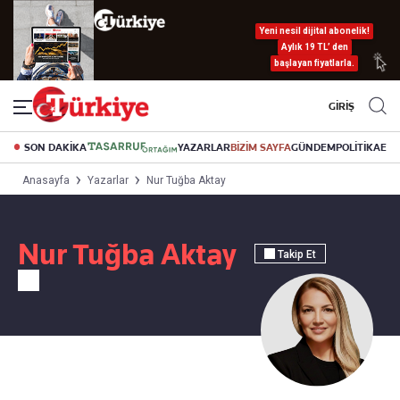
Yeni nesil dijital abonelik!
Aylık 19 TL’ den
başlayan fiyatlarla.
GİRİŞ
SON DAKİKA
YAZARLAR
BİZİM SAYFA
GÜNDEM
POLİTİKA
EK
Anasayfa
Yazarlar
Nur Tuğba Aktay
Nur Tuğba Aktay
Takip Et