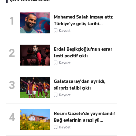
Mohamed Salah imzayı attı:
1
Türkiye'ye geliş tarihi...
Kaçırmayın
Kaydet
Ücretsiz üye olun, gündemi
şekillendiren gelişmeleri önce siz duyun
Erdal Beşikçioğlu'nun esrar
2
testi pozitif çıktı
Kaydet
Galatasaray'dan ayrıldı,
3
sürpriz talibi çıktı
Kaydet
Resmi Gazete'de yayımlandı!
4
Bağ evlerinin arazi yü...
Kaydet