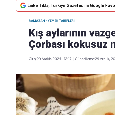
Linke Tıkla, Türkiye Gazetesi'ni Google Favor
RAMAZAN - YEMEK TARIFLERI
Takip Edin
Favori mecralarınızda haber
Kış aylarının vazg
akışımıza ulaşın
Çorbası kokusuz na
Giriş:
29 Aralık, 2024 - 12:17
|
Güncelleme:
29 Aralık, 20