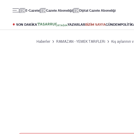
Gündem
Ekonomi
Spor
E-Gazete
Gazete Aboneliği
Dijital Gazete Aboneliği
Politika
Borsa
Futbol
Eğitim
Altın
Puan Durumu
SON DAKİKA
YAZARLAR
BİZİM SAYFA
GÜNDEM
POLİTİK
Döviz
Fikstür
Hisse Senedi
Şampiyonlar Ligi
Haberler
RAMAZAN - YEMEK TARiFLERi
Kış aylarının
Kripto Para
Avrupa Ligi
Emlak
Basketbol
T-Otomobil
Turizm
Yazarlar
Diğer Kategoriler
Kurumsal
Bugünün Yazarları
Magazin
Hakkımızda
Tüm Yazarlar
Teknoloji
İletişim
Resmî Ilanlar
Künye
Haberler
Gazete Aboneliği
Foto Haber
Danışma Telefonları
Video Galeri
Yasal
Reklam Ver