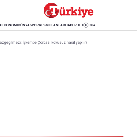
Dünya
Yaşam
Kültür-Sanat
Orta Doğu
Sağlık
Sinema
Avrupa
Hava Durumu
Arkeoloji
A
EKONOMİ
DÜNYA
SPOR
RESMİ İLANLAR
HABER JET
İzle
Amerika
Yemek
Kitap
Afrika
Seyahat
Tarih
 vazgeçilmezi: İşkembe Çorbası kokusuz nasıl yapılır?
İsrail-Gazze
Aktüel
Uygulamalar