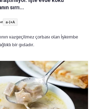
aştırılıyor. İşte evde koku
n sırrı...
a-
|
+A
et
arının vazgeçilmez çorbası olan İşkembe
ğlıklı bir gıdadır.