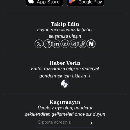
Video Galeri
Gazete Aboneliği
Danışma Telefonları
Takip Edin
Favori mecralarınızda haber
Yasal
akışımıza ulaşın
Reklam Ver
Haber Verin
Editör masamıza bilgi ve materyal
göndermek için
tıklayın
Kaçırmayın
Ücretsiz üye olun, gündemi
şekillendiren gelişmeleri önce siz duyun