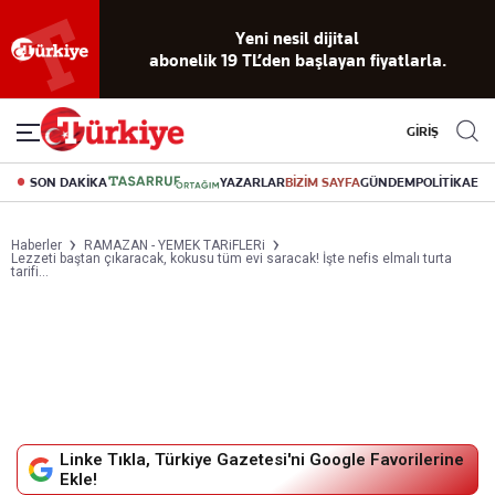
Yeni nesil dijital
abonelik 19 TL’den başlayan fiyatlarla.
GİRİŞ
SON DAKİKA
YAZARLAR
BİZİM SAYFA
GÜNDEM
POLİTİKA
EK
Haberler
RAMAZAN - YEMEK TARiFLERi
Lezzeti baştan çıkaracak, kokusu tüm evi saracak! İşte nefis elmalı turta
tarifi…
Linke Tıkla, Türkiye Gazetesi'ni Google Favorilerine
Ekle!