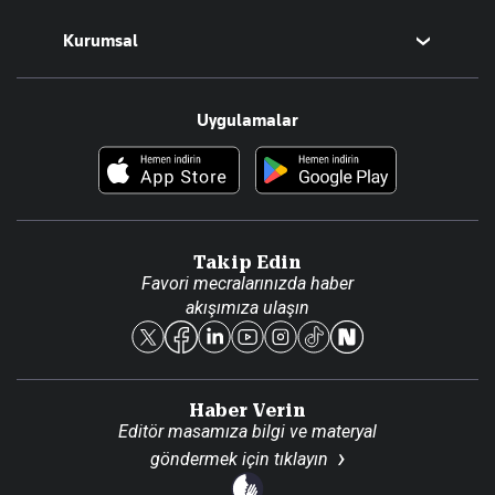
Magazin
Kurumsal
Teknoloji
Resmî Ilanlar
Hakkımızda
Uygulamalar
Haberler
İletişim
Foto Haber
Künye
Video Galeri
Gazete Aboneliği
Danışma Telefonları
Takip Edin
Favori mecralarınızda haber
Yasal
akışımıza ulaşın
Reklam Ver
Haber Verin
Editör masamıza bilgi ve materyal
göndermek için
tıklayın