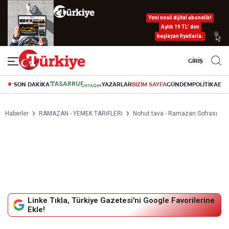
Yeni nesil dijital abonelik!
Aylık 19 TL’ den
başlayan fiyatlarla.
GİRİŞ
SON DAKİKA
YAZARLAR
BİZİM SAYFA
GÜNDEM
POLİTİKA
EK
Haberler
RAMAZAN - YEMEK TARiFLERi
Nohut tava - Ramazan Sofrası
Linke Tıkla, Türkiye Gazetesi'ni Google Favorilerine
Ekle!