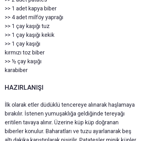
>> 1 adet kapya biber
>> 4 adet milföy yaprağı
>> 1 çay kaşığı tuz
>> 1 çay kaşığı kekik
>> 1 çay kaşığı
kırmızı toz biber
>> ½ çay kaşığı
karabiber
HAZIRLANIŞI
İlk olarak etler düdüklü tencereye alınarak haşlamaya
bırakılır. İstenen yumuşaklığa geldiğinde tereyağı
eritilen tavaya alınır. Üzerine küp küp doğranan
biberler konulur. Baharatları ve tuzu ayarlanarak beş
altı dakika karıştırılarak pişirilir. Patatesler minik küpler