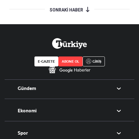
SONRAKİ HABER
E-GAZETE
ABONE OL
GİRİŞ
Gündem
Politika
Ekonomi
Eğitim
Borsa
Spor
Altın