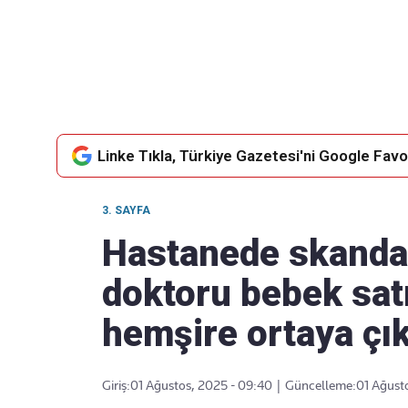
Takip Edin
Favori mecralarınızda haber
akışımıza ulaşın
Linke Tıkla, Türkiye Gazetesi'ni Google Favor
3. SAYFA
Hastanede skandal
doktoru bebek satın
hemşire ortaya çık
Giriş:
01 Ağustos, 2025 - 09:40
|
Güncelleme:
01 Ağust