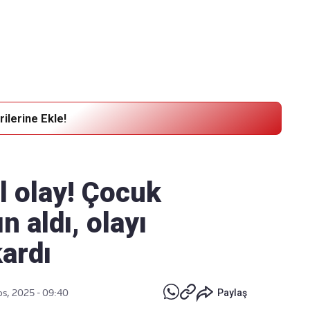
Haber Verin
Editör masamıza bilgi ve materyal
göndermek için
tıklayın
ilerine Ekle!
 olay! Çocuk
 aldı, olayı
ardı
os, 2025 - 09:40
Paylaş