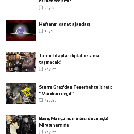
etkilenecek mi?
Kaydet
Haftanın sanat ajandası
Kaydet
Tarihî kitaplar dijital ortama
taşınacak!
Kaydet
Sturm Graz'dan Fenerbahçe itirafı:
"Mümkün değil"
Kaydet
Barış Manço'nun ailesi dava açtı!
Mirası yargıda
Kaydet