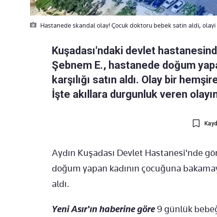
Hastanede skandal olay! Çocuk doktoru bebek satin aldi, olayi 
Kuşadası'ndaki devlet hastanesin
Şebnem E., hastanede doğum yapan
karşılığı satın aldı. Olay bir hemşi
İşte akıllara durgunluk veren olayın
Kayd
Aydın Kuşadası Devlet Hastanesi'nde gö
doğum yapan kadının çocuğuna bakamayac
aldı.
Yeni Asır'ın haberine göre
9 günlük bebeğ