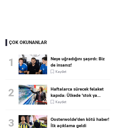
Kaçırmayın
Ücretsiz üye olun, gündemi
şekillendiren gelişmeleri önce siz duyun
ÇOK OKUNANLAR
Neye uğradığını şaşırdı: Biz
1
de insanız!
Kaydet
Haftalarca sürecek felaket
2
kapıda: Ülkede 'stok ya...
Kaydet
Oosterwolde'den kötü haber!
3
İlk açıklama geldi