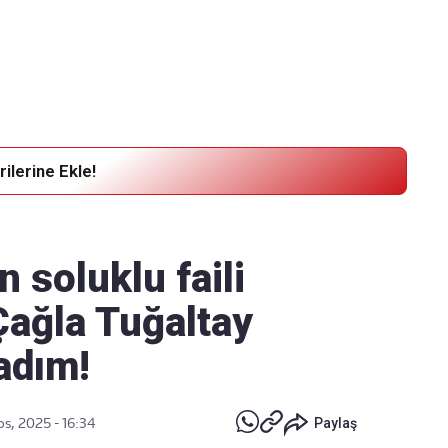
Haber Verin
Editör masamıza bilgi ve materyal göndermek için
tıklayın
ilerine Ekle!
 soluklu faili
Çağla Tuğaltay
 adım!
s, 2025 - 16:34
Paylaş