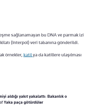
leşme sağlanamayan bu DNA ve parmak izi
ilatı (Interpol) veri tabanına gönderildi.
cak örnekler,
katil
ya da katillere ulaşılması
iyi aldığı yakıt yakalattı: Bakanlık o
tı! Yaka paça götürdüler