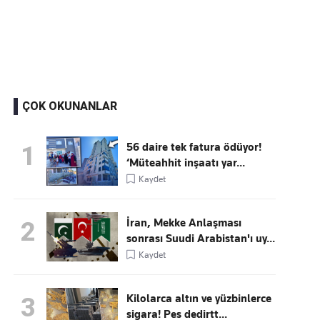
Kaçırmayın
Ücretsiz üye olun, gündemi şekillendiren gelişmeleri önce siz duyun
ÇOK OKUNANLAR
56 daire tek fatura ödüyor!
1
‘Müteahhit inşaatı yar...
Kaydet
İran, Mekke Anlaşması
2
sonrası Suudi Arabistan'ı uy...
Kaydet
Kilolarca altın ve yüzbinlerce
3
sigara! Pes dedirtt...