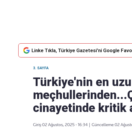
Takip Edin
Favori mecralarınızda haber akışımıza ulaşın
Linke Tıkla, Türkiye Gazetesi'ni Google Favor
3. SAYFA
Türkiye'nin en uzun
meçhullerinden...
cinayetinde kritik
Giriş:
02 Ağustos, 2025 - 16:34
|
Güncelleme:
02 Ağusto