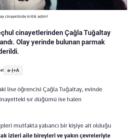
ay cinayetinde kritik adim!
meçhul cinayetlerinden Çağla Tuğaltay
şandı. Olay yerinde bulunan parmak
erildi.
a-
|
+A
et
ki lise öğrencisi Çağla Tuğaltay, evinde
cinayetteki sır düğümü ise halen
pleri mutfakta yabancı bir kişiye ait olduğu
k izleri aile bireyleri ve yakın çevreleriyle