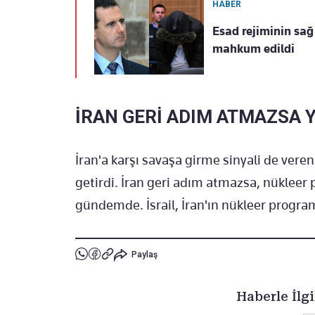
HABER
Esad rejiminin sa
mahkum edildi
İRAN GERİ ADIM ATMAZSA 
İran'a karşı savaşa girme sinyali de ver
getirdi. İran geri adım atmazsa, nüklee
gündemde. İsrail, İran'ın nükleer progra
Paylaş
Haberle İlgi