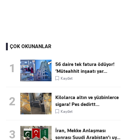
Kaçırmayın
Ücretsiz üye olun, gündemi şekillendiren gelişmeleri önce siz duyun
ÇOK OKUNANLAR
56 daire tek fatura ödüyor!
1
‘Müteahhit inşaatı yar...
Kaydet
Kilolarca altın ve yüzbinlerce
2
sigara! Pes dedirtt...
Kaydet
İran, Mekke Anlaşması
3
sonrası Suudi Arabistan'ı uy...