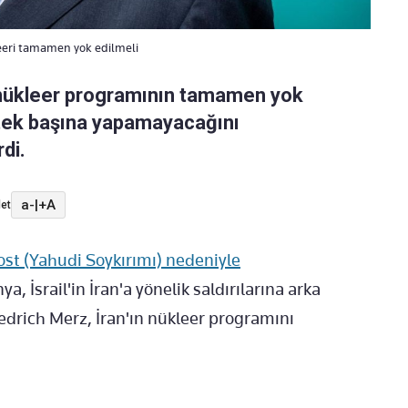
eeri tamamen yok edilmeli
 nükleer programının tamamen yok
u tek başına yapamayacağını
di.
a-
|
+A
et
ost (Yahudi Soykırımı) nedeniyle
a, İsrail'in İran'a yönelik saldırılarına arka
drich Merz, İran'ın nükleer programını