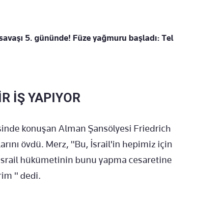
n savaşı 5. gününde! Füze yağmuru başladı: Tel
İR İŞ YAPIYOR
sinde konuşan Alman Şansölyesi Friedrich
larını övdü. Merz, "Bu, İsrail'in hepimiz için
ve İsrail hükümetinin bunu yapma cesaretine
im " dedi.