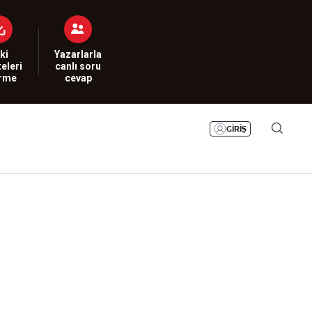
Bizim Sayfa
Namaz Vakitleri
Sesli Yayınlar
ki
Yazarlarla
eleri
canlı soru
irme
cevap
GİRİŞ