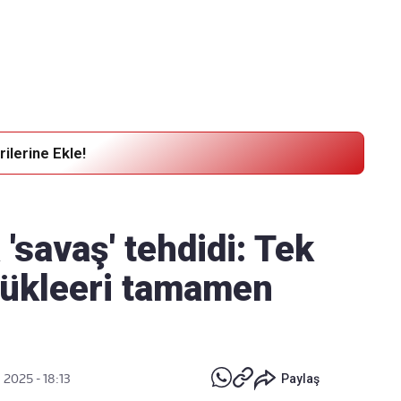
Haber Verin
Editör masamıza bilgi ve materyal göndermek için
tıklayın
ilerine Ekle!
'savaş' tehdidi: Tek
nükleeri tamamen
 2025 - 18:13
Paylaş