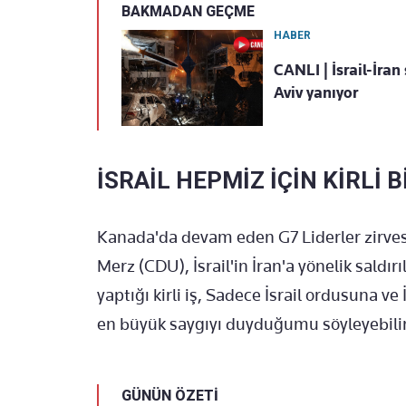
BAKMADAN GEÇME
HABER
CANLI | İsrail-İra
Aviv yanıyor
İSRAİL HEPMİZ İÇİN KİRLİ B
Kanada'da devam eden G7 Liderler zirve
Merz (CDU), İsrail'in İran'a yönelik saldırı
yaptığı kirli iş, Sadece İsrail ordusuna 
en büyük saygıyı duyduğumu söyleyebilir
GÜNÜN ÖZETİ