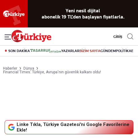
Reklamsız
56 yıllık
Akıllı haber
Eski gazeteleri
Yazarlarla
okuma
dijital arşiv
asistanı
indirme
canlı soru
deneyimi
cevap
GİRİŞ
SON DAKİKA
YAZARLAR
BİZİM SAYFA
GÜNDEM
POLİTİKA
EK
Haberler
Dünya
Financial Times: Türkiye, Avrupa'nın güvenlik kalkanı oldu!
Linke Tıkla, Türkiye Gazetesi'ni Google Favorilerine
Ekle!