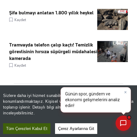
Şifa bulmayı anlatan 1.800 yıllık heykel
Kaydet
Tramvayda telefon çalıp kaçtı! Temizlik
görevlisinin hırsıza süpürgeli müdahalesi
kamerada
Kaydet
Sizlere daha iyi hizmet sunabilmek adına sitemizde
çerez
ÖNE ÇIKANLAR
konumlandırmaktayız. Kişisel verileriniz, KVKK ve GDPR kapsamında
×
Günün
toplanıp işlenir. Detaylı bilgi almak için
Aydınlatma Metnimizi
📰
Son 30 güne ait haberleri, spor gelişmelerini veya yazar yazılarını sorgulayabilirsiniz.
inceleyebilirsiniz.
Tüm Çerezleri Kabul Et
Çerez Ayarlarına Git