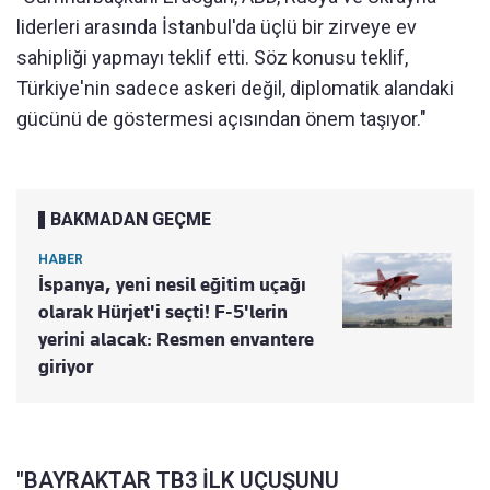
liderleri arasında İstanbul'da üçlü bir zirveye ev
sahipliği yapmayı teklif etti. Söz konusu teklif,
Türkiye'nin sadece askeri değil, diplomatik alandaki
gücünü de göstermesi açısından önem taşıyor."
BAKMADAN GEÇME
HABER
İspanya, yeni nesil eğitim uçağı
olarak Hürjet'i seçti! F-5'lerin
yerini alacak: Resmen envantere
giriyor
"BAYRAKTAR TB3 İLK UÇUŞUNU