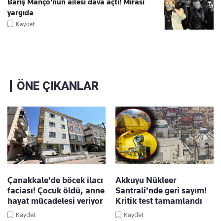
Barış Manço'nun ailesi dava açtı! Mirası
yargıda
Kaydet
ÖNE ÇIKANLAR
Çanakkale'de böcek ilacı
Akkuyu Nükleer
faciası! Çocuk öldü, anne
Santrali'nde geri sayım!
hayat mücadelesi veriyor
Kritik test tamamlandı
Kaydet
Kaydet