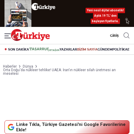
Yeni nesil dijital abonelik!
Aylık 19 TL’ den
başlayan fiyatlarla.
GİRİŞ
SON DAKİKA
YAZARLAR
BİZİM SAYFA
GÜNDEM
POLİTİKA
EK
Haberler
Dünya
Orta Doğu'da nükleer tehlike! UAEA: İran'ın nükleer silah üretmesi an
meselesi
Linke Tıkla, Türkiye Gazetesi'ni Google Favorilerine
Ekle!