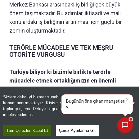
Merkez Bankası arasındaki iş birliği çok büyük
önem taşımaktadır. Bu adımlar, iktisadi ve mali
konulardaki iş birliğinin artırılması için güçlü bir
zemin oluşturmaktadır.
TERÖRLE MÜCADELE VE TEK MEŞRU
OTORİTE VURGUSU
Türkiye biliyor ki bizimle birlikte terörle
mücadele etmek ortaklığımızın en önemli
parçalarından biridir. Şam'ın istikrarı, devletin
egemenliğinin bütün ülkede sağlanması ve
Sizlere daha iyi hizmet sunabilmek adına sitemizde
çerez
×
Bugünün öne çıkan manşetleri
konumlandırmaktayız. Kişisel verileriniz, KVKK ve GDPR kapsamında
bütün silahların sadece meşru otorite altında
ve gelişmeleri neler?
|
toplanıp işlenir. Detaylı bilgi almak için
Aydınlatma Metnimizi
📰
Son 30 güne ait haberleri, spor gelişmelerini veya yazar yazılarını sorgulayabilirsiniz.
toplanması kritik önem taşımaktadır. Bölgeye
inceleyebilirsiniz.
daha fazla yatırım gelmesi için kurumlar
Tüm Çerezleri Kabul Et
Çerez Ayarlarına Git
arasında birliğin sağlanması, bölgenin