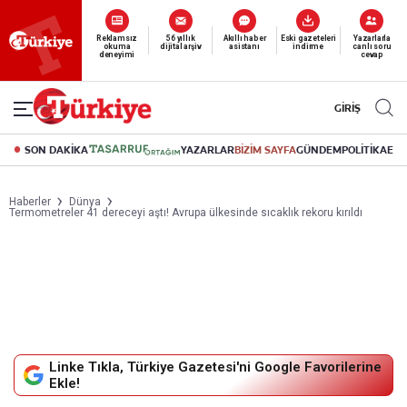
Reklamsız
56 yıllık
Akıllı haber
Eski gazeteleri
Yazarlarla
okuma
dijital arşiv
asistanı
indirme
canlı soru
deneyimi
cevap
GİRİŞ
SON DAKİKA
YAZARLAR
BİZİM SAYFA
GÜNDEM
POLİTİKA
EK
Haberler
Dünya
Termometreler 41 dereceyi aştı! Avrupa ülkesinde sıcaklık rekoru kırıldı
Linke Tıkla, Türkiye Gazetesi'ni Google Favorilerine
Ekle!