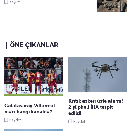
Kaydet
ÖNE ÇIKANLAR
Kritik askeri üste alarm!
Galatasaray-Villarreal
2 şüpheli İHA tespit
maçı hangi kanalda?
edildi
Kaydet
Kaydet