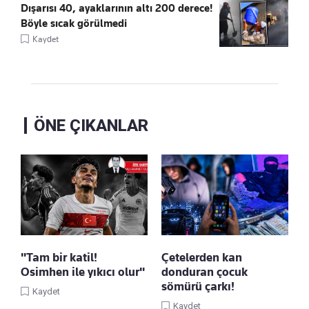
Dışarısı 40, ayaklarının altı 200 derece!
Böyle sıcak görülmedi
Kaydet
ÖNE ÇIKANLAR
"Tam bir katil!
Çetelerden kan
Osimhen ile yıkıcı olur"
donduran çocuk
sömürü çarkı!
Kaydet
Kaydet