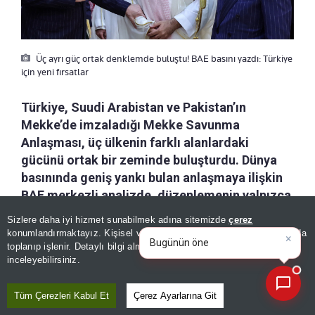
Üç ayrı güç ortak denklemde buluştu! BAE basını yazdı: Türkiye
için yeni fırsatlar
Türkiye, Suudi Arabistan ve Pakistan’ın
Mekke’de imzaladığı Mekke Savunma
Anlaşması, üç ülkenin farklı alanlardaki
gücünü ortak bir zeminde buluşturdu. Dünya
basınında geniş yankı bulan anlaşmaya ilişkin
BAE merkezli analizde, düzenlemenin yalnızca
askeri bir iş birliği olarak görülmemesi
Sizlere daha iyi hizmet sunabilmek adına sitemizde
çerez
×
gerektiği vurgulandı. Türkiye’nin güçlü ordusu
Bugünün öne çıkan manşetleri
konumlandırmaktayız. Kişisel verileriniz, KVKK ve GDPR kapsamında
ve gelişmeleri neler?
|
ve gelişmiş savunma sanayisinin yanı sıra,
toplanıp işlenir. Detaylı bilgi almak için
Aydınlatma Metnimizi
📰
Son 30 güne ait haberleri, spor gelişmelerini veya yazar yazılarını sorgulayabilirsiniz.
inceleyebilirsiniz.
anlaşmayla birlikte yatırım, ticaret ve
ekonomik ilişkilerde yeni fırsatlar elde
Tüm Çerezleri Kabul Et
Çerez Ayarlarına Git
edebileceğine dikkat çekildi.