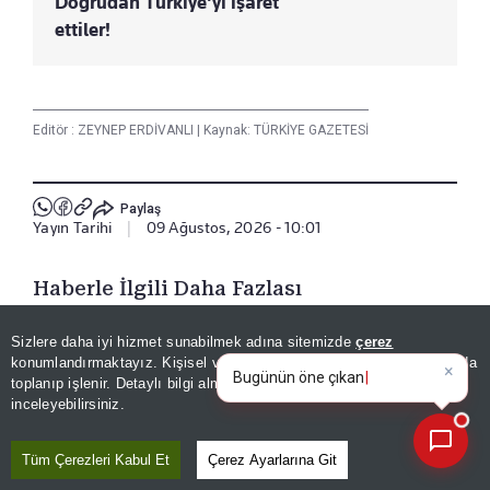
Doğrudan Türkiye'yi işaret
ettiler!
Editör :
ZEYNEP ERDİVANLI
|
Kaynak: TÜRKİYE GAZETESİ
Paylaş
Yayın Tarihi
|
09 Ağustos, 2026 - 10:01
Haberle İlgili Daha Fazlası
Dünya
Sizlere daha iyi hizmet sunabilmek adına sitemizde
çerez
×
Bugünün öne çıkan manşetleri
konumlandırmaktayız. Kişisel verileriniz, KVKK ve GDPR kapsamında
ve gelişmeleri neler?
toplanıp işlenir. Detaylı bilgi almak için
Aydınlatma Metnimizi
📰
Son 30 güne ait haberleri, spor gelişmelerini veya yazar yazılarını sorgulayabilirsiniz.
inceleyebilirsiniz.
Bizi Takip Edin
Tüm Çerezleri Kabul Et
Çerez Ayarlarına Git