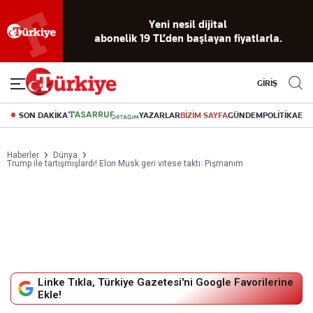
Reklamsız
56 yıllık
Akıllı haber
Eski gazeteleri
Yazarlarla
okuma
dijital arşiv
asistanı
indirme
canlı soru
deneyimi
cevap
GİRİŞ
SON DAKİKA
YAZARLAR
BİZİM SAYFA
GÜNDEM
POLİTİKA
EK
Haberler
Dünya
Trump ile tartışmışlardı! Elon Musk geri vitese taktı: Pişmanım
Linke Tıkla, Türkiye Gazetesi'ni Google Favorilerine
Ekle!