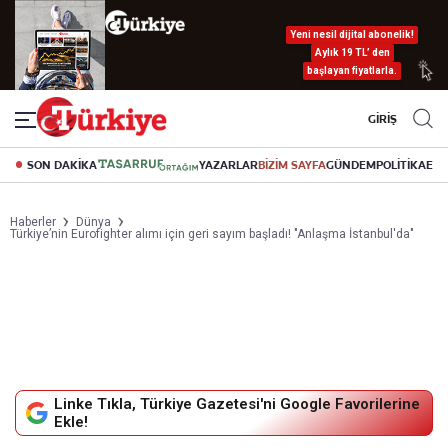
Yeni nesil dijital abonelik!
Aylık 19 TL’ den
başlayan fiyatlarla.
GİRİŞ
SON DAKİKA
YAZARLAR
BİZİM SAYFA
GÜNDEM
POLİTİKA
EK
Haberler
Dünya
Türkiye’nin Eurofighter alımı için geri sayım başladı! "Anlaşma İstanbul'da"
Linke Tıkla, Türkiye Gazetesi'ni Google Favorilerine
Ekle!