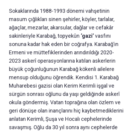
Sokaklarında 1988-1993 dönemi vahşetinin
masum çığlıkları sinen şehirler, köyler, tarlalar,
ağaçlar, mezarlar, akarsular, dağlar ve cefakâr
sakinleriyle Karabağ, topyekûn
‘gazi’
vasfını
sonuna kadar hak eden bir coğrafya. Karabağ’ın
Ermeni ve müttefiklerinden arındırıldığı 2020-
2023 askerî operasyonlarına katılan askerlerin
büyük çoğunluğunun Karabağ kökenli ailelere
mensup olduğunu öğrendik. Kendisi 1. Karabağ
Muharebesi gazisi olan Kerim Kerimli işgal ve
sürgün sonrası oğlunu da yaşı geldiğinde askerî
okula göndermiş. Vatan toprağına olan özlem ve
geri dönüşe olan inançlarını hiç kaybetmediklerini
anlatan Kerimli, Şuşa ve Hocalı cephelerinde
savaşmış. Oğlu da 30 yıl sonra aynı cephelerde