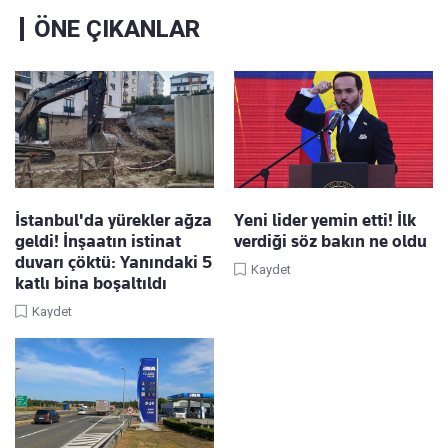
ÖNE ÇIKANLAR
İstanbul'da yürekler ağza
Yeni lider yemin etti! İlk
geldi! İnşaatın istinat
verdiği söz bakın ne oldu
duvarı çöktü: Yanındaki 5
Kaydet
katlı bina boşaltıldı
Kaydet