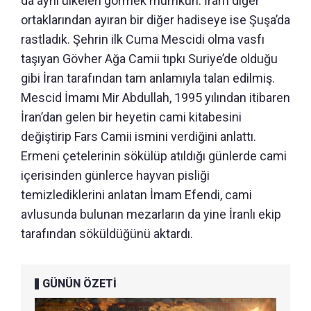
da aynı ülkeleri görmek mümkün. İran’ı diğer
ortaklarından ayıran bir diğer hadiseye ise Şuşa’da
rastladık. Şehrin ilk Cuma Mescidi olma vasfı
taşıyan Gövher Ağa Camii tıpkı Suriye’de olduğu
gibi İran tarafından tam anlamıyla talan edilmiş.
Mescid İmamı Mir Abdullah, 1995 yılından itibaren
İran’dan gelen bir heyetin cami kitabesini
değiştirip Fars Camii ismini verdiğini anlattı.
Ermeni çetelerinin sökülüp atıldığı günlerde cami
içerisinden günlerce hayvan pisliği
temizlediklerini anlatan İmam Efendi, cami
avlusunda bulunan mezarların da yine İranlı ekip
tarafından söküldüğünü aktardı.
GÜNÜN ÖZETİ