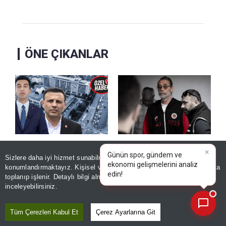
ÖNE ÇIKANLAR
Tuzla'da mağduriyetin
Beşikçioğlu'na sahip
Sizlere daha iyi hizmet sunabilmek adına sitemizde
çerez
sebebi İBB! "Rakamlar
çıkmadılar! Yeni Partili
×
Günün spor, gündem ve
konumlandırmaktayız. Kişisel verileriniz, KVKK ve GDPR kapsamında
gerçeği yansıtmıyor"
isimden sert sözler
ekonomi gelişmelerin
toplanıp işlenir. Detaylı bilgi almak için
Aydınlatma Metnimizi
📰
Son 30 güne ait haberleri, spor gelişmelerini veya yazar yazılarını sorgulayabilirsiniz.
Kaydet
Kaydet
inceleyebilirsiniz.
Tüm Çerezleri Kabul Et
Çerez Ayarlarına Git